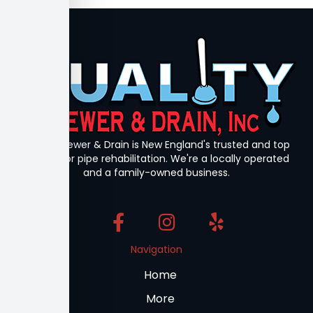
Quality Sewer & Drain is New England's trusted and top
source for pipe rehabilitation. We're a locally operated
and a family-owned business.
Navigation
Home
More