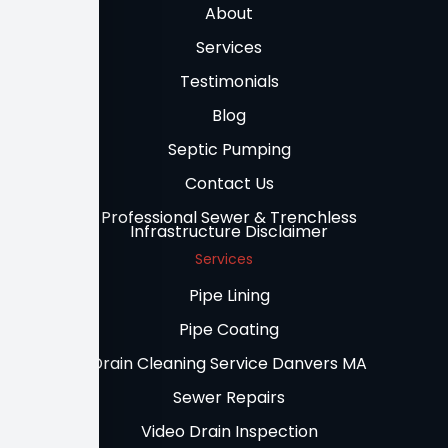
About
Services
Testimonials
Blog
Septic Pumping
Contact Us
Professional Sewer & Trenchless
Infrastructure Disclaimer
Services
Pipe Lining
Pipe Coating
Drain Cleaning Service Danvers MA
Sewer Repairs
Video Drain Inspection