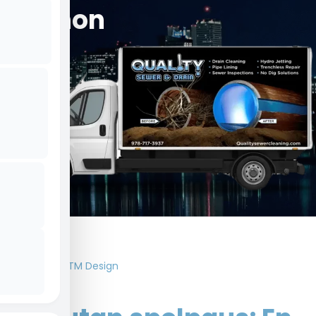
casinon
May 1, 2026
|
RTM Design