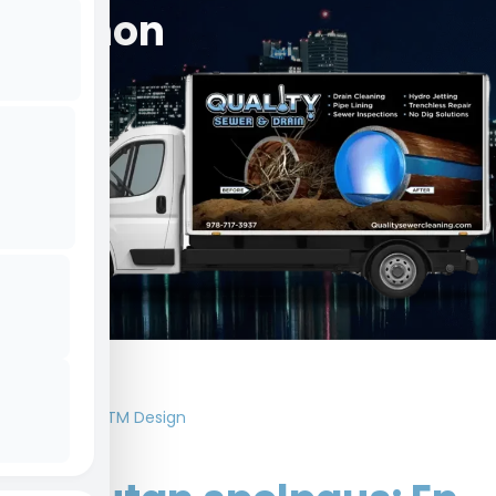
casinon
May 1, 2026
|
RTM Design