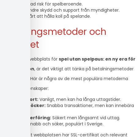
Ökad risk för spelberoende.
Mindre skydd och support från myndigheter.
Svårt att hålla koll på spelande.
Betalningsmetoder och
säkerhet
Vid val av en webbplats för
spel utan spelpaus: en ny era för
online casinon
, är det viktigt att tänka på betalningsmetoder
och säkerhet. Här är några av de mest populära metoderna
och deras egenskaper:
Kreditkort:
Vanligt, men kan ha långa uttagstider.
E-plånböcker:
Snabba transaktioner, men kan innebära
avgifter.
Banköverföring:
Säkert men långsamt vid uttag.
Swish:
Snabb och säker, populärt i Sverige.
Se också till att webbplatsen har SSL-certifikat och relevant