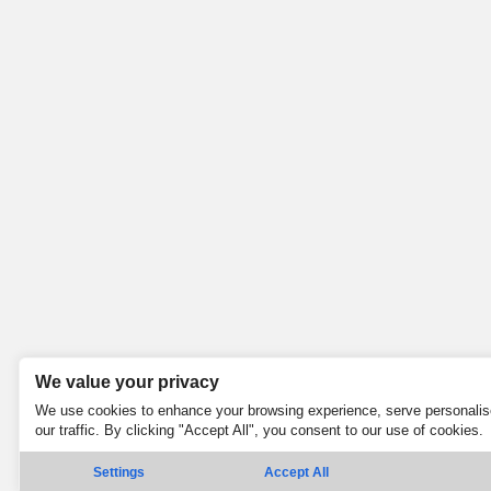
We value your privacy
We use cookies to enhance your browsing experience, serve personalis
our traffic. By clicking "Accept All", you consent to our use of cookies.
Settings
Accept All