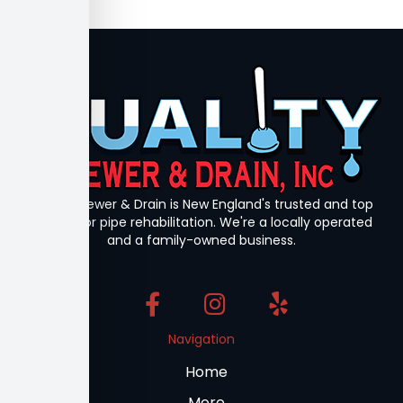
Quality Sewer & Drain is New England's trusted and top
source for pipe rehabilitation. We're a locally operated
and a family-owned business.
Navigation
Home
More