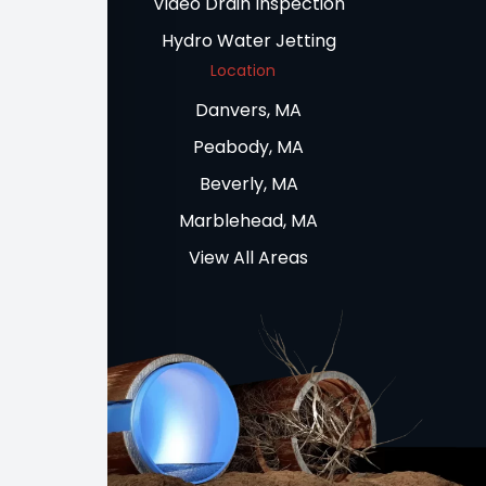
Video Drain Inspection
Hydro Water Jetting
Location
Danvers, MA
Peabody, MA
Beverly, MA
Marblehead, MA
View All Areas