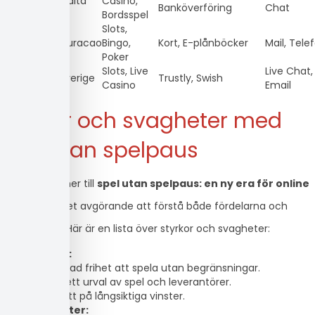
Casino X
Malta
Casino,
Banköverföring
Chat
Bordsspel
Slots,
Casino Y
Curacao
Bingo,
Kort, E-plånböcker
Mail, Tele
Poker
Slots, Live
Live Chat,
Casino Z
Sverige
Trustly, Swish
Casino
Email
Styrkor och svagheter med
spel utan spelpaus
När det kommer till
spel utan spelpaus: en ny era för online
casinon
, är det avgörande att förstå både fördelarna och
nackdelarna. Här är en lista över styrkor och svagheter:
Styrkor:
Ökad frihet att spela utan begränsningar.
Brett urval av spel och leverantörer.
Rätt på långsiktiga vinster.
Svagheter: