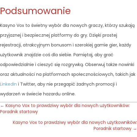
Podsumowanie
Kasyno Vox to świetny wybór dla nowych graczy, którzy szukają
przyjaznej i bezpiecznej platformy do gry. Dzięki prostej
rejestracji, atrakcyjnym bonusom i szerokiej gamie gier, każdy
użytkownik znajdzie coś dla siebie. Pamiętaj, aby grać
odpowiedzialnie i cieszyć się rozgrywką. Obserwuj także nowinki
oraz aktualności na platformach społecznościowych, takich jak
LinkedIn
i Twitter, aby nie przegapić żadnych promocji i
wydarzeń w świecie hazardu online.
Posts
← Kasyno Vox to prawdziwy wybór dla nowych użytkowników:
Poradnik startowy
navigation
Kasyno Vox to prawdziwy wybór dla nowych użytkowników:
Poradnik startowy →