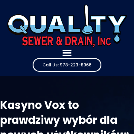
Call Us: 978-223-8966
Kasyno Vox to
prawdziwy wybór dla