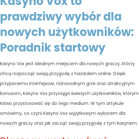
Kasyno Vox to
prawdziwy wybór dla
nowych użytkowników:
Poradnik startowy
Kasyno Vox jest idealnym miejscem dla nowych graczy, którzy
chcą rozpocząć swoją przygodę z hazardem online. Dzięki
przyjaznemu interfejsowi, różnorodnym grze oraz atrakcyjnym
bonusom, Kasyno Vox przyciąga świeżych użytkowników, którym
łatwo przystosować się do tego medium. W tym artykule
omówimy, co czyni Kasyno Vox wyjątkowym wyborem dla
nowych graczy oraz jak zacząć swoją przygodę z tym kasynem.