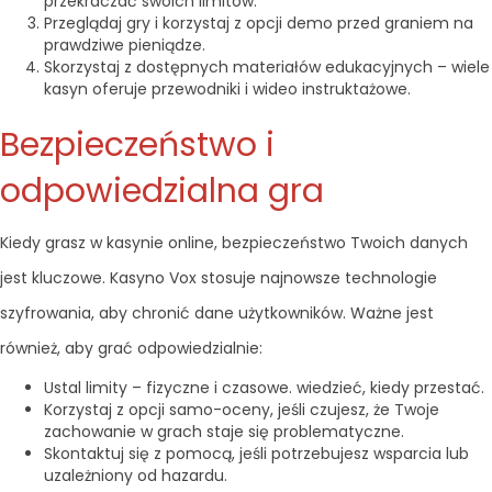
przekraczać swoich limitów.
Przeglądaj gry i korzystaj z opcji demo przed graniem na
prawdziwe pieniądze.
Skorzystaj z dostępnych materiałów edukacyjnych – wiele
kasyn oferuje przewodniki i wideo instruktażowe.
Bezpieczeństwo i
odpowiedzialna gra
Kiedy grasz w kasynie online, bezpieczeństwo Twoich danych
jest kluczowe. Kasyno Vox stosuje najnowsze technologie
szyfrowania, aby chronić dane użytkowników. Ważne jest
również, aby grać odpowiedzialnie:
Ustal limity – fizyczne i czasowe. wiedzieć, kiedy przestać.
Korzystaj z opcji samo-oceny, jeśli czujesz, że Twoje
zachowanie w grach staje się problematyczne.
Skontaktuj się z pomocą, jeśli potrzebujesz wsparcia lub
uzależniony od hazardu.