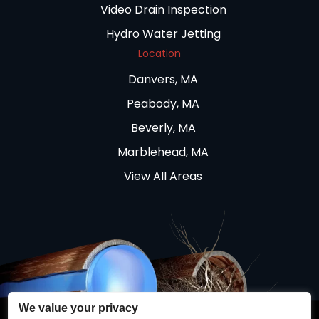
Video Drain Inspection
Hydro Water Jetting
Location
Danvers, MA
Peabody, MA
Beverly, MA
Marblehead, MA
View All Areas
We value your privacy