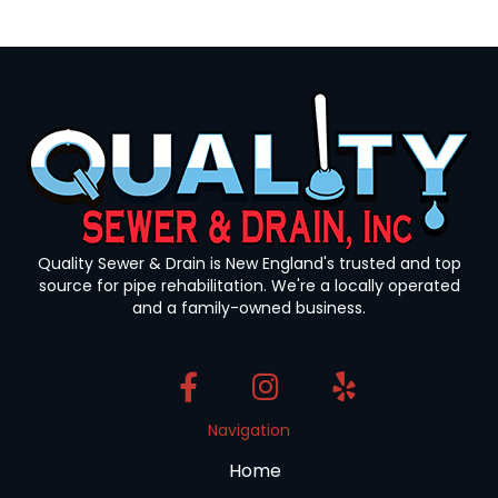
Quality Sewer & Drain is New England's trusted and top
source for pipe rehabilitation. We're a locally operated
and a family-owned business.
Navigation
Home