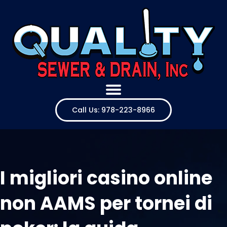
Call Us: 978-223-8966
I migliori casino online
non AAMS per tornei di