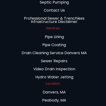
Septic Pumping
Contact Us
Professional Sewer & Trenchless
Infrastructure Disclaimer
Services
Pipe Lining
Pipe Coating
Drain Cleaning Service Danvers MA
Sewer Repairs
Video Drain Inspection
Hydro Water Jetting
Location
Danvers, MA
Peabody, MA