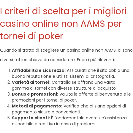
I criteri di scelta per i migliori
casino online non AAMS per
tornei di poker
Quando si tratta di scegliere un casino online non AAMS, ci sono
diversi fattori chiave da considerare. Ecco i più rilevanti:
Affidabilità e sicurezza:
Assicurati che il sito abbia una
buona reputazione e utilizzi sistemi di crittografia.
Varietà di tornei:
Controlla se offrono una vasta
gamma di tornei con diverse strutture di acquisto.
Bonus e promozioni:
Valuta le offerte di benvenuto e le
promozioni per i tornei di poker.
Metodi di pagamento:
Verifica che ci siano opzioni di
pagamento sicure e convenienti.
Supporto clienti:
È fondamentale avere un’assistenza
disponibile e reattiva in caso di problemi.