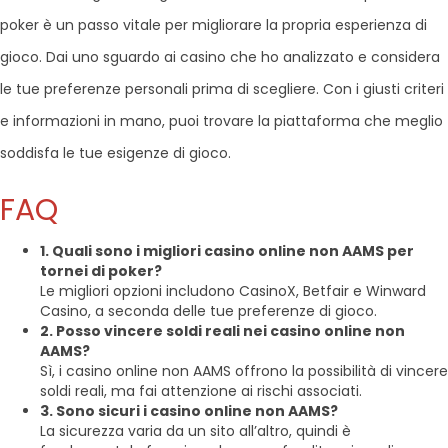
poker è un passo vitale per migliorare la propria esperienza di
gioco. Dai uno sguardo ai casino che ho analizzato e considera
le tue preferenze personali prima di scegliere. Con i giusti criteri
e informazioni in mano, puoi trovare la piattaforma che meglio
soddisfa le tue esigenze di gioco.
FAQ
1. Quali sono i migliori casino online non AAMS per
tornei di poker?
Le migliori opzioni includono CasinoX, Betfair e Winward
Casino, a seconda delle tue preferenze di gioco.
2. Posso vincere soldi reali nei casino online non
AAMS?
Sì, i casino online non AAMS offrono la possibilità di vincere
soldi reali, ma fai attenzione ai rischi associati.
3. Sono sicuri i casino online non AAMS?
La sicurezza varia da un sito all’altro, quindi è