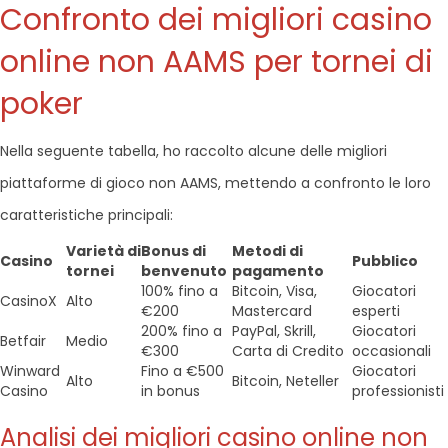
Confronto dei migliori casino
online non AAMS per tornei di
poker
Nella seguente tabella, ho raccolto alcune delle migliori
piattaforme di gioco non AAMS, mettendo a confronto le loro
caratteristiche principali:
Varietà di
Bonus di
Metodi di
Casino
Pubblico
tornei
benvenuto
pagamento
100% fino a
Bitcoin, Visa,
Giocatori
CasinoX
Alto
€200
Mastercard
esperti
200% fino a
PayPal, Skrill,
Giocatori
Betfair
Medio
€300
Carta di Credito
occasionali
Winward
Fino a €500
Giocatori
Alto
Bitcoin, Neteller
Casino
in bonus
professionisti
Analisi dei migliori casino online non