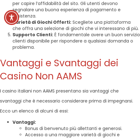
per capire l’affidabilità del sito. Gli utenti devono
segnalare una buona esperienza di pagamento e
assistenza.
Varietà di Giochi Offerti:
Scegliete una piattaforma
che offra una selezione di giochi che vi interessano di più.
Supporto Clienti:
È fondamentale avere un buon servizio
clienti disponibile per rispondere a qualsiasi domanda o
problema.
Vantaggi e Svantaggi dei
Casino Non AAMS
I casino italiani non AAMS presentano sia vantaggi che
svantaggi che è necessario considerare prima di impegnarsi.
Ecco un elenco di alcuni di essi:
Vantaggi:
Bonus di benvenuto più allettanti e generosi.
Accesso a una maggiore varietà di giochi e