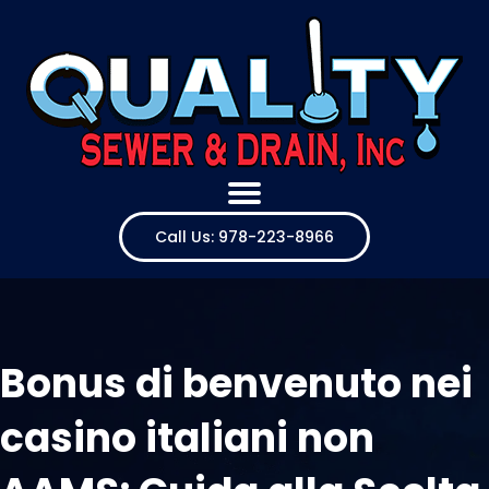
Call Us: 978-223-8966
Bonus di benvenuto nei
casino italiani non