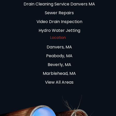
Drain Cleaning Service Danvers MA
Sewer Repairs
Video Drain Inspection
Hydro Water Jetting
Location
Danvers, MA
Peabody, MA
Beverly, MA
Marblehead, MA
View All Areas