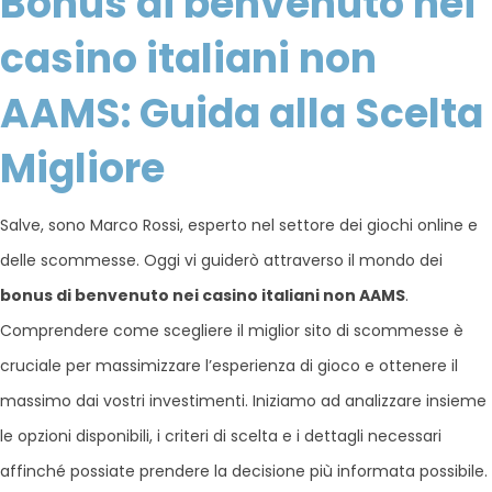
Bonus di benvenuto nei
casino italiani non
AAMS: Guida alla Scelta
Migliore
Salve, sono Marco Rossi, esperto nel settore dei giochi online e
delle scommesse. Oggi vi guiderò attraverso il mondo dei
bonus di benvenuto nei casino italiani non AAMS
.
Comprendere come scegliere il miglior sito di scommesse è
cruciale per massimizzare l’esperienza di gioco e ottenere il
massimo dai vostri investimenti. Iniziamo ad analizzare insieme
le opzioni disponibili, i criteri di scelta e i dettagli necessari
affinché possiate prendere la decisione più informata possibile.