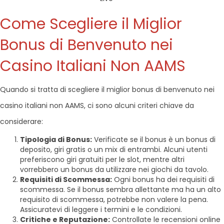
Come Scegliere il Miglior
Bonus di Benvenuto nei
Casino Italiani Non AAMS
Quando si tratta di scegliere il miglior bonus di benvenuto nei
casino italiani non AAMS, ci sono alcuni criteri chiave da
considerare:
Tipologia di Bonus:
Verificate se il bonus è un bonus di
deposito, giri gratis o un mix di entrambi. Alcuni utenti
preferiscono giri gratuiti per le slot, mentre altri
vorrebbero un bonus da utilizzare nei giochi da tavolo.
Requisiti di Scommessa:
Ogni bonus ha dei requisiti di
scommessa. Se il bonus sembra allettante ma ha un alto
requisito di scommessa, potrebbe non valere la pena.
Assicuratevi di leggere i termini e le condizioni.
Critiche e Reputazione:
Controllate le recensioni online