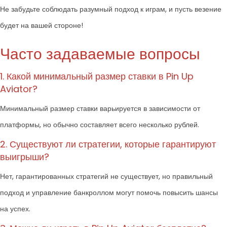
Не забудьте соблюдать разумный подход к играм, и пусть везение
будет на вашей стороне!
Часто задаваемые вопросы
1. Какой минимальный размер ставки в Pin Up
Aviator?
Минимальный размер ставки варьируется в зависимости от
платформы, но обычно составляет всего несколько рублей.
2. Существуют ли стратегии, которые гарантируют
выигрыши?
Нет, гарантированных стратегий не существует, но правильный
подход и управление банкроллом могут помочь повысить шансы
на успех.