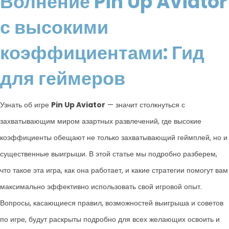
Волнение Pin Up Aviator
с высокими
коэффициентами: Гид
для геймеров
Узнать об игре
Pin Up Aviator
— значит столкнуться с
захватывающим миром азартных развлечений, где высокие
коэффициенты обещают не только захватывающий геймплей, но и
существенные выигрыши. В этой статье мы подробно разберем,
что такое эта игра, как она работает, и какие стратегии помогут вам
максимально эффективно использовать свой игровой опыт.
Вопросы, касающиеся правил, возможностей выигрыша и советов
по игре, будут раскрыты подробно для всех желающих освоить и