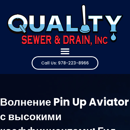
Call Us: 978-223-8966
Волнение Pin Up Aviator
с высокими