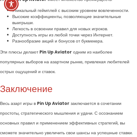
Уникальный геймплей с высоким уровнем вовлеченности.
Высокие коэффициенты, позволяющие значительные
выигрыши.
Легкость в освоении правил для новых игроков.
Доступность игры из любой точки через Интернет.
Разнообразие акций и бонусов от букмекера.
Эти плюсы делают
Pin Up Aviator
одним из наиболее
популярных выборов на азартном рынке, привлекая любителей
острых ощущений и ставок.
Заключение
Весь азарт игры в
Pin Up Aviator
заключается в сочетании
простоты, стратегического мышления и удачи. С осознанием
основных правил и применением эффективных стратегий, вы
сможете значительно увеличить свои шансы на успешные ставки.