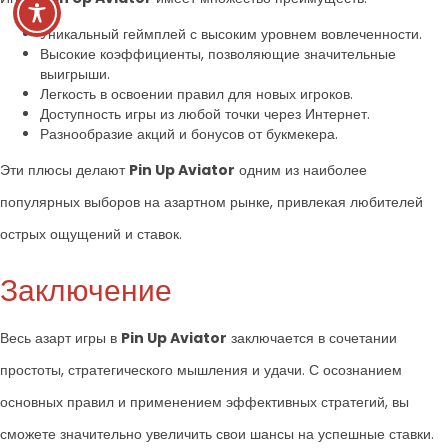
Уникальный геймплей с высоким уровнем вовлеченности.
Высокие коэффициенты, позволяющие значительные
выигрыши.
Легкость в освоении правил для новых игроков.
Доступность игры из любой точки через Интернет.
Разнообразие акций и бонусов от букмекера.
Эти плюсы делают
Pin Up Aviator
одним из наиболее
популярных выборов на азартном рынке, привлекая любителей
острых ощущений и ставок.
Заключение
Весь азарт игры в
Pin Up Aviator
заключается в сочетании
простоты, стратегического мышления и удачи. С осознанием
основных правил и применением эффективных стратегий, вы
сможете значительно увеличить свои шансы на успешные ставки.