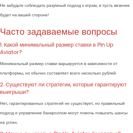
Не забудьте соблюдать разумный подход к играм, и пусть везение
будет на вашей стороне!
Часто задаваемые вопросы
1. Какой минимальный размер ставки в Pin Up
Aviator?
Минимальный размер ставки варьируется в зависимости от
платформы, но обычно составляет всего несколько рублей.
2. Существуют ли стратегии, которые гарантируют
выигрыши?
Нет, гарантированных стратегий не существует, но правильный
подход и управление банкроллом могут помочь повысить шансы
на успех.