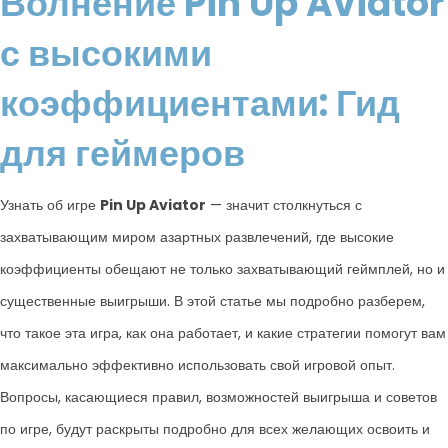
Волнение Pin Up Aviator
с высокими
коэффициентами: Гид
для геймеров
Узнать об игре
Pin Up Aviator
— значит столкнуться с
захватывающим миром азартных развлечений, где высокие
коэффициенты обещают не только захватывающий геймплей, но и
существенные выигрыши. В этой статье мы подробно разберем,
что такое эта игра, как она работает, и какие стратегии помогут вам
максимально эффективно использовать свой игровой опыт.
Вопросы, касающиеся правил, возможностей выигрыша и советов
по игре, будут раскрыты подробно для всех желающих освоить и