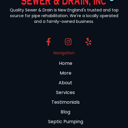
Quality Sewer & Drain is New England's trusted and top
source for pipe rehabilitation. We're a locally operated
and a family-owned business.
Navigation
Home
More
About
Services
Testimonials
Blog
Septic Pumping