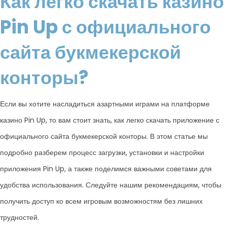
Как легко скачать казино
Pin Up с официального
сайта букмекерской
конторы?
Если вы хотите насладиться азартными играми на платформе
казино Pin Up, то вам стоит знать, как легко скачать приложение с
официального сайта букмекерской конторы. В этом статье мы
подробно разберем процесс загрузки, установки и настройки
приложения Pin Up, а также поделимся важными советами для
удобства использования. Следуйте нашим рекомендациям, чтобы
получить доступ ко всем игровым возможностям без лишних
трудностей.