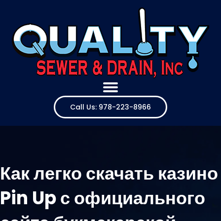
Call Us: 978-223-8966
Как легко скачать казино
Pin Up с официального