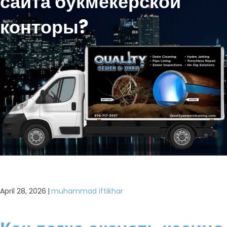
сайта букмекерской
конторы?
April 28, 2026
|
muhammad iftikhar