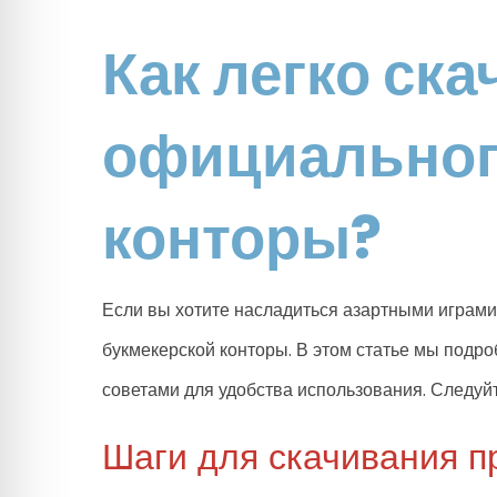
Как легко ска
официальног
конторы?
Если вы хотите насладиться азартными играми 
букмекерской конторы. В этом статье мы подро
советами для удобства использования. Следуй
Шаги для скачивания п