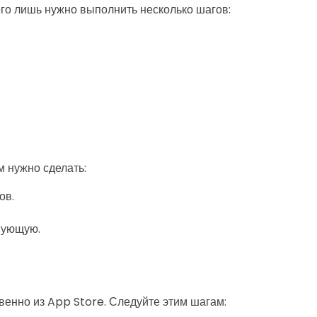
его лишь нужно выполнить несколько шагов:
м нужно сделать:
ов.
вующую.
венно из App Store. Следуйте этим шагам: