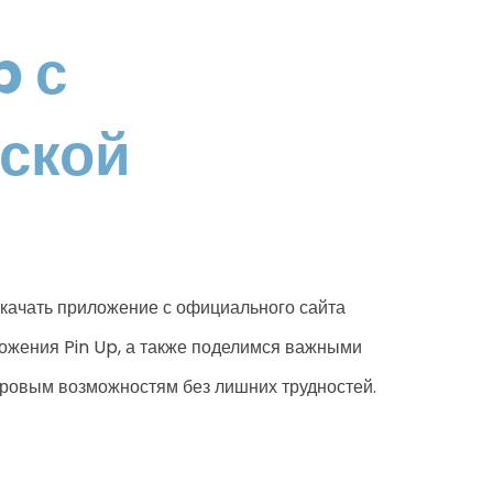
p с
ской
 скачать приложение с официального сайта
ложения Pin Up, а также поделимся важными
гровым возможностям без лишних трудностей.