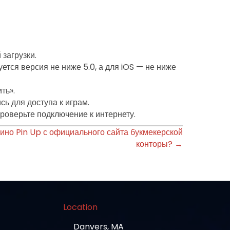
загрузки.
ется версия не ниже 5.0, а для iOS — не ниже
ть».
сь для доступа к играм.
проверьте подключение к интернету.
азино Pin Up с официального сайта букмекерской
конторы? →
Location
Danvers, MA