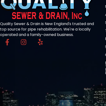
Quality Sewer & Drain is New England's trusted and
top source for pipe rehabilitation. We're a locally
operated and a family-owned business.