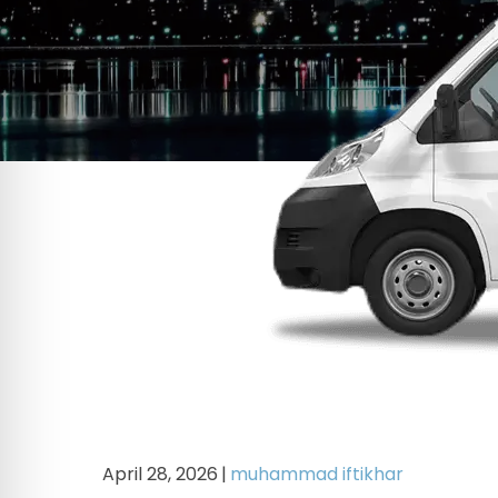
April 28, 2026
|
muhammad iftikhar