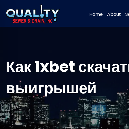
Home
About
S
Как 1xbet скача
выигрышей