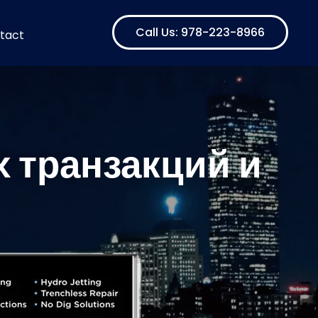
Call Us: 978-223-8966
tact
х транзакций и