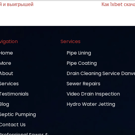
ий и выигрышей
Как 1xbet ска
vigation
Services
Home
Pipe Lining
More
Pipe Coating
About
Drain Cleaning Service Danv
Services
Sewer Repairs
Testimonials
Video Drain Inspection
Blog
Hydro Water Jetting
Septic Pumping
Contact Us
Professional Sewer &