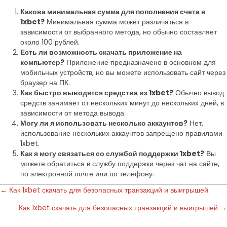
Какова минимальная сумма для пополнения счета в
1xbet?
Минимальная сумма может различаться в
зависимости от выбранного метода, но обычно составляет
около 100 рублей.
Есть ли возможность скачать приложение на
компьютер?
Приложение предназначено в основном для
мобильных устройств, но вы можете использовать сайт через
браузер на ПК.
Как быстро выводятся средства из 1xbet?
Обычно вывод
средств занимает от нескольких минут до нескольких дней, в
зависимости от метода вывода.
Могу ли я использовать несколько аккаунтов?
Нет,
использование нескольких аккаунтов запрещено правилами
1xbet.
Как я могу связаться со службой поддержки 1xbet?
Вы
можете обратиться в службу поддержки через чат на сайте,
по электронной почте или по телефону.
Posts
← Как 1xbet скачать для безопасных транзакций и выигрышей
Как 1xbet скачать для безопасных транзакций и выигрышей →
navigation