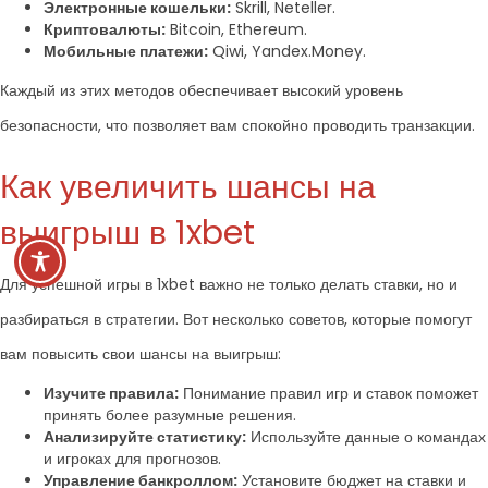
Электронные кошельки:
Skrill, Neteller.
Криптовалюты:
Bitcoin, Ethereum.
Мобильные платежи:
Qiwi, Yandex.Money.
Каждый из этих методов обеспечивает высокий уровень
безопасности, что позволяет вам спокойно проводить транзакции.
Как увеличить шансы на
выигрыш в 1xbet
Для успешной игры в 1xbet важно не только делать ставки, но и
разбираться в стратегии. Вот несколько советов, которые помогут
вам повысить свои шансы на выигрыш:
Изучите правила:
Понимание правил игр и ставок поможет
принять более разумные решения.
Анализируйте статистику:
Используйте данные о командах
и игроках для прогнозов.
Управление банкроллом:
Установите бюджет на ставки и