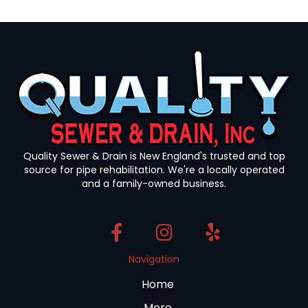
Quality Sewer & Drain is New England's trusted and top
source for pipe rehabilitation. We're a locally operated
and a family-owned business.
Navigation
Home
More