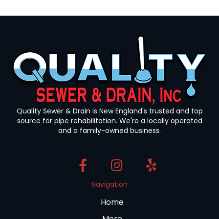
Quality Sewer & Drain is New England's trusted and top
source for pipe rehabilitation. We're a locally operated
and a family-owned business.
Navigation
Home
More