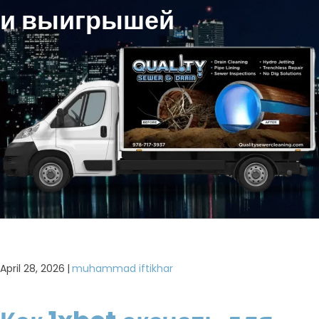
и выигрышей
April 28, 2026
|
muhammad iftikhar