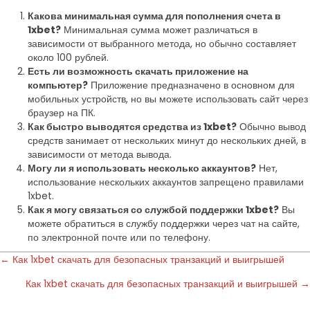
Какова минимальная сумма для пополнения счета в
1xbet?
Минимальная сумма может различаться в
зависимости от выбранного метода, но обычно составляет
около 100 рублей.
Есть ли возможность скачать приложение на
компьютер?
Приложение предназначено в основном для
мобильных устройств, но вы можете использовать сайт через
браузер на ПК.
Как быстро выводятся средства из 1xbet?
Обычно вывод
средств занимает от нескольких минут до нескольких дней, в
зависимости от метода вывода.
Могу ли я использовать несколько аккаунтов?
Нет,
использование нескольких аккаунтов запрещено правилами
1xbet.
Как я могу связаться со службой поддержки 1xbet?
Вы
можете обратиться в службу поддержки через чат на сайте,
по электронной почте или по телефону.
Posts
← Как 1xbet скачать для безопасных транзакций и выигрышей
Как 1xbet скачать для безопасных транзакций и выигрышей →
navigation