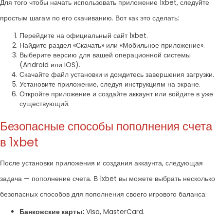
Для того чтобы начать использовать приложение 1xbet, следуйте
простым шагам по его скачиванию. Вот как это сделать:
Перейдите на официальный сайт 1xbet.
Найдите раздел «Скачать» или «Мобильное приложение».
Выберите версию для вашей операционной системы
(Android или iOS).
Скачайте файл установки и дождитесь завершения загрузки.
Установите приложение, следуя инструкциям на экране.
Откройте приложение и создайте аккаунт или войдите в уже
существующий.
Безопасные способы пополнения счета
в 1xbet
После установки приложения и создания аккаунта, следующая
задача — пополнение счета. В 1xbet вы можете выбрать несколько
безопасных способов для пополнения своего игрового баланса:
Банковские карты:
Visa, MasterCard.