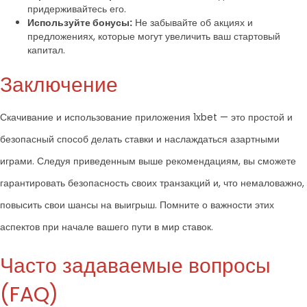
придерживайтесь его.
Используйте бонусы:
Не забывайте об акциях и
предложениях, которые могут увеличить ваш стартовый
капитал.
Заключение
Скачивание и использование приложения 1xbet — это простой и
безопасный способ делать ставки и наслаждаться азартными
играми. Следуя приведенным выше рекомендациям, вы сможете
гарантировать безопасность своих транзакций и, что немаловажно,
повысить свои шансы на выигрыш. Помните о важности этих
аспектов при начале вашего пути в мир ставок.
Часто задаваемые вопросы
(FAQ)