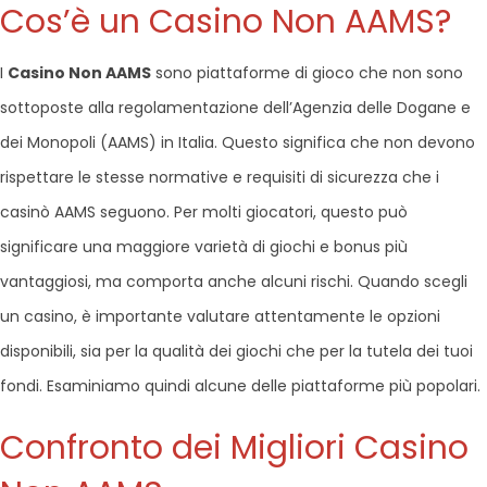
Cos’è un Casino Non AAMS?
I
Casino Non AAMS
sono piattaforme di gioco che non sono
sottoposte alla regolamentazione dell’Agenzia delle Dogane e
dei Monopoli (AAMS) in Italia. Questo significa che non devono
rispettare le stesse normative e requisiti di sicurezza che i
casinò AAMS seguono. Per molti giocatori, questo può
significare una maggiore varietà di giochi e bonus più
vantaggiosi, ma comporta anche alcuni rischi. Quando scegli
un casino, è importante valutare attentamente le opzioni
disponibili, sia per la qualità dei giochi che per la tutela dei tuoi
fondi. Esaminiamo quindi alcune delle piattaforme più popolari.
Confronto dei Migliori Casino