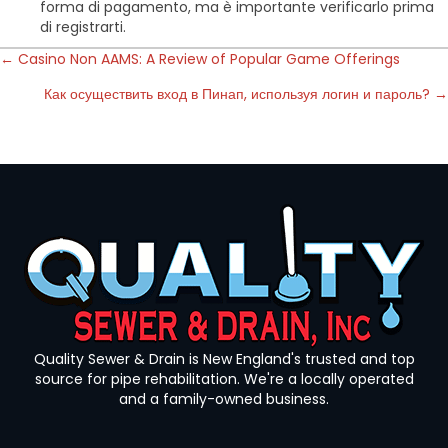
forma di pagamento, ma è importante verificarlo prima
di registrarti.
Posts
← Casino Non AAMS: A Review of Popular Game Offerings
Как осуществить вход в Пинап, используя логин и пароль? →
navigation
Quality Sewer & Drain is New England's trusted and top
source for pipe rehabilitation. We're a locally operated
and a family-owned business.