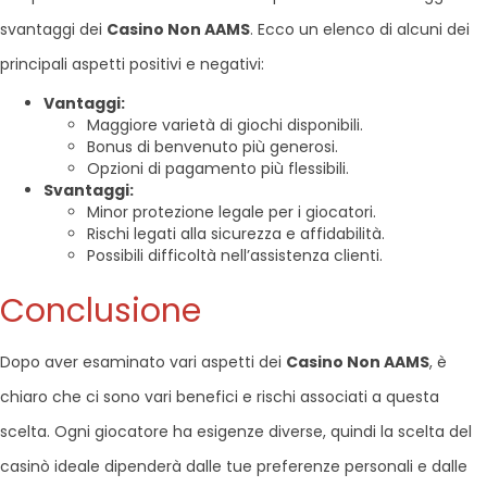
svantaggi dei
Casino Non AAMS
. Ecco un elenco di alcuni dei
principali aspetti positivi e negativi:
Vantaggi:
Maggiore varietà di giochi disponibili.
Bonus di benvenuto più generosi.
Opzioni di pagamento più flessibili.
Svantaggi:
Minor protezione legale per i giocatori.
Rischi legati alla sicurezza e affidabilità.
Possibili difficoltà nell’assistenza clienti.
Conclusione
Dopo aver esaminato vari aspetti dei
Casino Non AAMS
, è
chiaro che ci sono vari benefici e rischi associati a questa
scelta. Ogni giocatore ha esigenze diverse, quindi la scelta del
casinò ideale dipenderà dalle tue preferenze personali e dalle