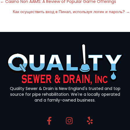
Posts
← Casino Non AAMS: A Review of Popular Game Offerings
Как осуществить вход в Пинап, используя логин и пароль? →
navigation
Quality Sewer & Drain is New England's trusted and top
source for pipe rehabilitation. We're a locally operated
and a family-owned business.