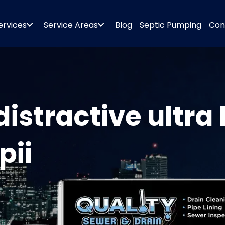
ervices
Service Areas
Blog
Septic Pumping
Con
 distractive ultra
pii