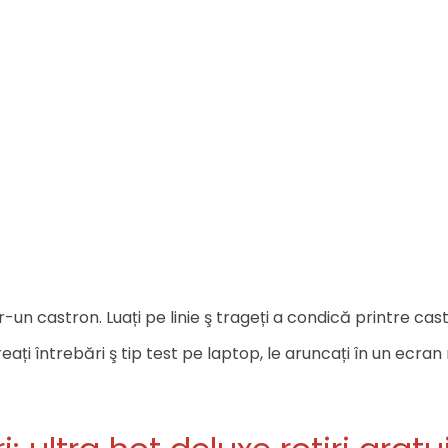
-un castron. Luați pe linie ş trageți a condică printre castron
eați întrebări ş tip test pe laptop, le aruncați în un ecran