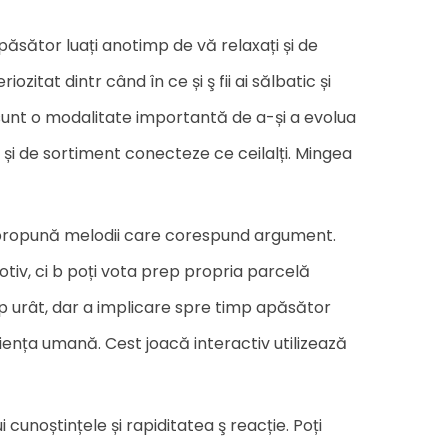
apăsător luați anotimp de vă relaxați și de
zitat dintr când în ce și ş fii ai sălbatic și
le sunt o modalitate importantă de a-și a evolua
ea și de sortiment conecteze ce ceilalți. Mingea
a ş propună melodii care corespund argument.
tiv, ci b poți vota prep propria parcelă
rep urât, dar a implicare spre timp apăsător
ența umană. Cest joacă interactiv utilizează
cunoștințele și rapiditatea ş reacție. Poți