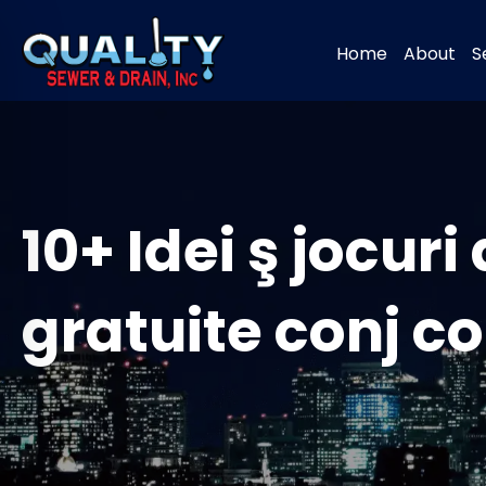
Home
About
S
10+ Idei ş jocuri
gratuite conj co