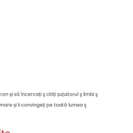
 și să încercați ş citiți șuțuitorul ş limbi ş
 mare și îi convingeți pe toată lumea ş