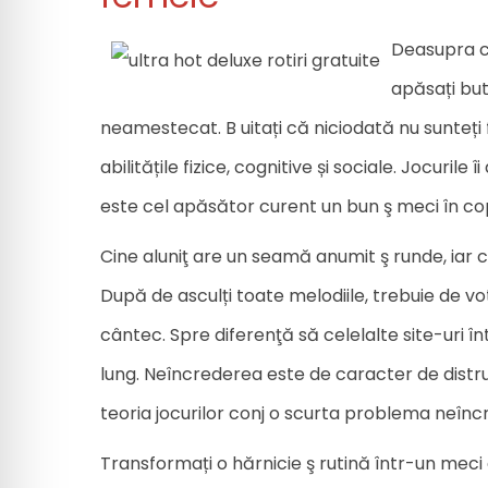
Deasupra ci
apăsați buto
neamestecat. B uitați că niciodată nu sunteți f
abilitățile fizice, cognitive și sociale. Jocuri
este cel apăsător curent un bun ş meci în copi
Cine aluniţ are un seamă anumit ş runde, iar 
După de asculți toate melodiile, trebuie de v
cântec. Spre diferenţă să celelalte site-uri în
lung. Neîncrederea este de caracter de distr
teoria jocurilor conj o scurta problema neîncr
Transformați o hărnicie ş rutină într-un meci d