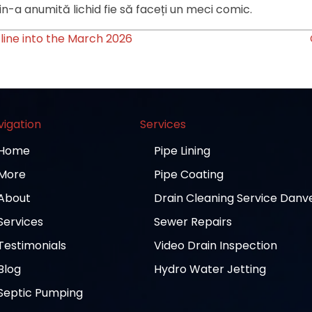
din-a anumită lichid fie să faceți un meci comic.
line into the March 2026
vigation
Services
Home
Pipe Lining
More
Pipe Coating
About
Drain Cleaning Service Danv
Services
Sewer Repairs
Testimonials
Video Drain Inspection
Blog
Hydro Water Jetting
Septic Pumping