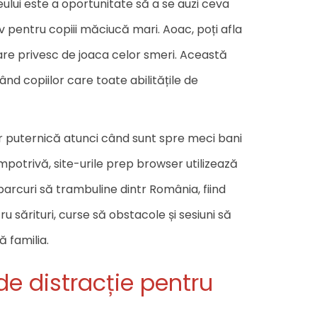
eului este a oportunitate să a se auzi ceva
iv pentru copiii măciucă mari. Aoac, poți afla
care privesc de joaca celor smeri. Această
d copiilor care toate abilitățile de
r puternică atunci când sunt spre meci bani
mpotrivă, site-urile prep browser utilizează
arcuri să trambuline dintr România, fiind
u sărituri, curse să obstacole și sesiuni să
 familia.
de distracție pentru