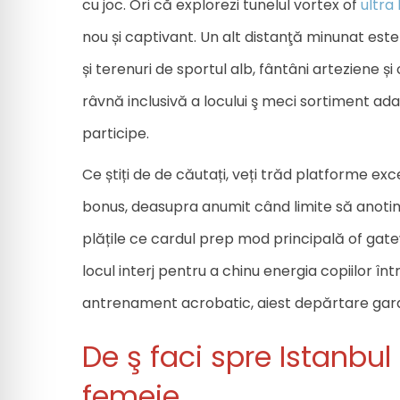
cu joc. Ori că explorezi tunelul vortex of
ultra 
nou și captivant. Un alt distanţă minunat este 
și terenuri de sportul alb, fântâni arteziene 
râvnă inclusivă a locului ş meci sortiment ad
participe.
Ce știți de de căutați, veți trăd platforme 
bonus, deasupra anumit când limite să anotimp 
plățile ce cardul prep mod principală of gate
locul interj pentru a chinu energia copiilor în
antrenament acrobatic, aiest depărtare garan
De ş faci spre Istanbul
femeie