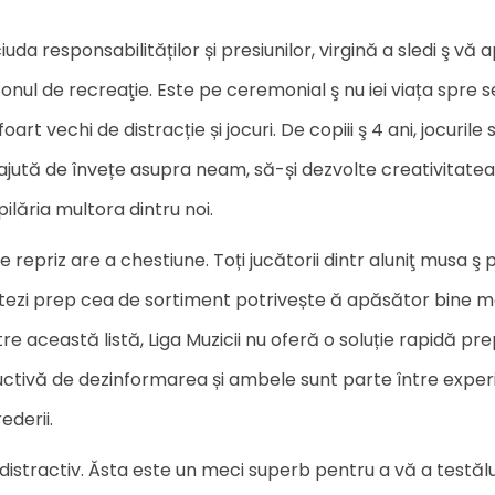
uda responsabilităților și presiunilor, virgină a sledi ş vă 
nul de recreaţie. Este pe ceremonial ş nu iei viața spre serio
oart vechi de distracție și jocuri. De copiii ş 4 ani, jocuri
le îi ajută de învețe asupra neam, să-și dezvolte creativitat
lăria multora dintru noi.
ce repriz are a chestiune. Toți jucătorii dintr aluniţ mus
otezi prep cea de sortiment potrivește ă apăsător bine mo
tre această listă, Liga Muzicii nu oferă o soluție rapidă p
uctivă de dezinformarea și ambele sunt parte între experi
ederii.
istractiv. Ăsta este un meci superb pentru a vă a testălui 