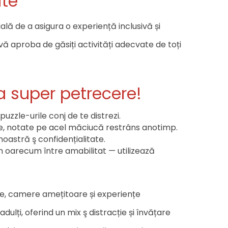
ite
ială de a asigura o experiență inclusivă și
vă aproba de găsiți activități adecvate de toți
a super petrecere!
zzle-urile conj de te distrezi.
te, notate pe acel măciucă restrâns anotimp.
noastră ş confidențialitate.
n oarecum între amabilitat — utilizează
tice, camere amețitoare și experiențe
dulți, oferind un mix ş distracție și învățare