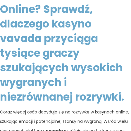
Online? Sprawdź,
dlaczego kasyno
vavada przyciąga
tysiące graczy
szukających wysokich
wygranych i
niezrównanej rozrywki.
Coraz więcej osób decyduje się na rozrywkę w kasynach online,
szukając emocji i potencjalnej szansy na wygraną. Wśród wielu
dostępnych platform,
vavada
wyróżnia się na tle konkurencji.