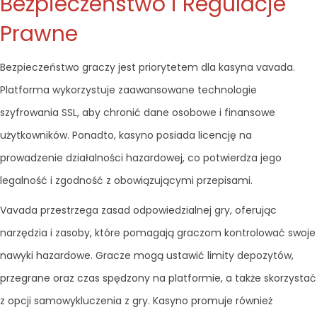
Bezpieczeństwo i Regulacje
Prawne
Bezpieczeństwo graczy jest priorytetem dla kasyna vavada.
Platforma wykorzystuje zaawansowane technologie
szyfrowania SSL, aby chronić dane osobowe i finansowe
użytkowników. Ponadto, kasyno posiada licencję na
prowadzenie działalności hazardowej, co potwierdza jego
legalność i zgodność z obowiązującymi przepisami.
Vavada przestrzega zasad odpowiedzialnej gry, oferując
narzędzia i zasoby, które pomagają graczom kontrolować swoje
nawyki hazardowe. Gracze mogą ustawić limity depozytów,
przegrane oraz czas spędzony na platformie, a także skorzystać
z opcji samowykluczenia z gry. Kasyno promuje również