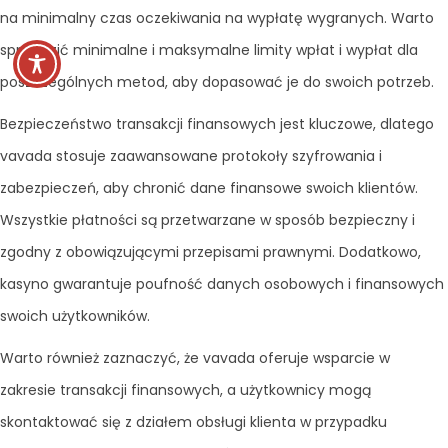
na minimalny czas oczekiwania na wypłatę wygranych. Warto
sprawdzić minimalne i maksymalne limity wpłat i wypłat dla
poszczególnych metod, aby dopasować je do swoich potrzeb.
Bezpieczeństwo transakcji finansowych jest kluczowe, dlatego
vavada stosuje zaawansowane protokoły szyfrowania i
zabezpieczeń, aby chronić dane finansowe swoich klientów.
Wszystkie płatności są przetwarzane w sposób bezpieczny i
zgodny z obowiązującymi przepisami prawnymi. Dodatkowo,
kasyno gwarantuje poufność danych osobowych i finansowych
swoich użytkowników.
Warto również zaznaczyć, że vavada oferuje wsparcie w
zakresie transakcji finansowych, a użytkownicy mogą
skontaktować się z działem obsługi klienta w przypadku