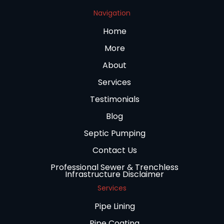
Navigation
Home
More
About
Services
Testimonials
Blog
Septic Pumping
Contact Us
Professional Sewer & Trenchless
Infrastructure Disclaimer
Services
Pipe Lining
Pipe Coating