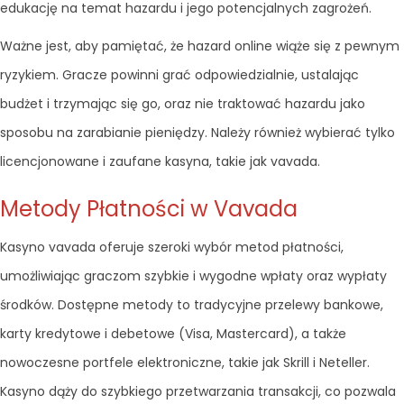
edukację na temat hazardu i jego potencjalnych zagrożeń.
Ważne jest, aby pamiętać, że hazard online wiąże się z pewnym
ryzykiem. Gracze powinni grać odpowiedzialnie, ustalając
budżet i trzymając się go, oraz nie traktować hazardu jako
sposobu na zarabianie pieniędzy. Należy również wybierać tylko
licencjonowane i zaufane kasyna, takie jak vavada.
Metody Płatności w Vavada
Kasyno vavada oferuje szeroki wybór metod płatności,
umożliwiając graczom szybkie i wygodne wpłaty oraz wypłaty
środków. Dostępne metody to tradycyjne przelewy bankowe,
karty kredytowe i debetowe (Visa, Mastercard), a także
nowoczesne portfele elektroniczne, takie jak Skrill i Neteller.
Kasyno dąży do szybkiego przetwarzania transakcji, co pozwala