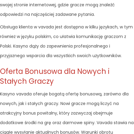
swojej stronie internetowej, gdzie gracze mogą znaleźć
odpowiedzi na najczęściej zadawane pytania.
Obsługa klienta w vavada jest dostępna w kilku językach, w tym
również w języku polskim, co ułatwia komunikację graczom z
Polski. Kasyno dąży do zapewnienia profesjonalnego i
przyjaznego wsparcia dla wszystkich swoich użytkowników.
Oferta Bonusowa dla Nowych i
Stałych Graczy
Kasyno vavada oferuje bogatą ofertę bonusową, zarówno dla
nowych, jak i stałych graczy. Nowi gracze mogą liczyć na
atrakcyjny bonus powitalny, który zazwyczaj obejmuje
dodatkowe środki na grę oraz darmowe spiny. Vavada stawia na
ciągłe wysyłanie aktualnych bonusów. Warunki obrotu