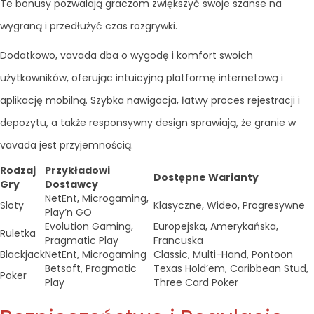
Te bonusy pozwalają graczom zwiększyć swoje szanse na
wygraną i przedłużyć czas rozgrywki.
Dodatkowo, vavada dba o wygodę i komfort swoich
użytkowników, oferując intuicyjną platformę internetową i
aplikację mobilną. Szybka nawigacja, łatwy proces rejestracji i
depozytu, a także responsywny design sprawiają, że granie w
vavada jest przyjemnością.
Rodzaj
Przykładowi
Dostępne Warianty
Gry
Dostawcy
NetEnt, Microgaming,
Sloty
Klasyczne, Wideo, Progresywne
Play’n GO
Evolution Gaming,
Europejska, Amerykańska,
Ruletka
Pragmatic Play
Francuska
Blackjack
NetEnt, Microgaming
Classic, Multi-Hand, Pontoon
Betsoft, Pragmatic
Texas Hold’em, Caribbean Stud,
Poker
Play
Three Card Poker