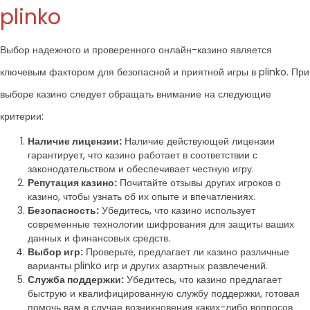
plinko
Выбор надежного и проверенного онлайн-казино является
ключевым фактором для безопасной и приятной игры в plinko. При
выборе казино следует обращать внимание на следующие
критерии:
Наличие лицензии:
Наличие действующей лицензии
гарантирует, что казино работает в соответствии с
законодательством и обеспечивает честную игру.
Репутация казино:
Почитайте отзывы других игроков о
казино, чтобы узнать об их опыте и впечатлениях.
Безопасность:
Убедитесь, что казино использует
современные технологии шифрования для защиты ваших
данных и финансовых средств.
Выбор игр:
Проверьте, предлагает ли казино различные
варианты plinko игр и других азартных развлечений.
Служба поддержки:
Убедитесь, что казино предлагает
быструю и квалифицированную службу поддержки, готовая
помочь вам в случае возникновения каких-либо вопросов