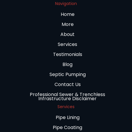
Navigation
Home
More
About
Services
Testimonials
Blog
Septic Pumping
Contact Us
Professional Sewer & Trenchless
Infrastructure Disclaimer
Services
Pipe Lining
Pipe Coating