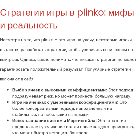
Стратегии игры в plinko: мифы
и реальность
Несмотря на то, что plinko – это игра на удачу, некоторые игроки
пытаются разработать стратегии, чтобы увеличить свои шансы на
выигрыш. Однако, важно понимать, что никакая стратегия не может
гарантировать положительный результат. Популярные стратегии
включают в себя:
Выбор ячеек с высокими коэффициентами:
Этот подход
подразумевает риск, но может принести большую награду.
Игра на ячейках с умеренными коэффициентами:
Это
более консервативный подход, направленный на
стабильные, но небольшие выигрыши.
Использование системы Мартингейла:
Эта стратегия
предполагает увеличение ставки после каждого проигрыша,
что может быстро истощить банкролл.