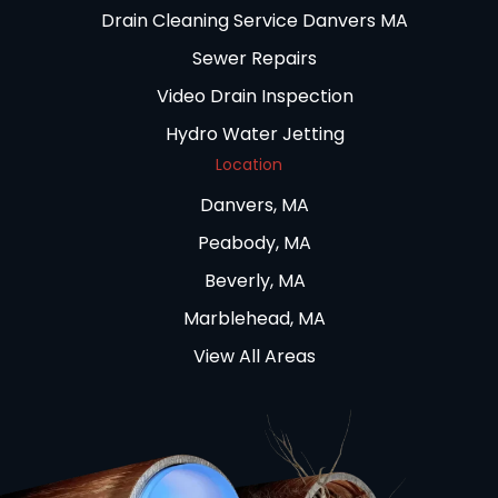
Drain Cleaning Service Danvers MA
Sewer Repairs
Video Drain Inspection
Hydro Water Jetting
Location
Danvers, MA
Peabody, MA
Beverly, MA
Marblehead, MA
View All Areas