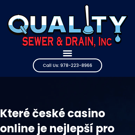
Call Us: 978-223-8966
Které české casino
online je nejlepší pro