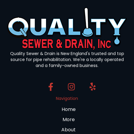
Quality Sewer & Drain is New England's trusted and top
source for pipe rehabilitation. We're a locally operated
and a family-owned business.
Navigation
Home
More
About