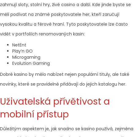
zahrnují sloty, stolní hry, živé casino a další. Kde jinde byste se
měli podívat na známé poskytovatele her, kteří zaručují
vysokou kvalitu a férové hraní. Tyto poskytovatele lze často
vidět v portfoliích renomovaných kasin:
NetEnt
Play’n GO
Microgaming
Evolution Gaming
Dobré kasino by mělo nabízet nejen populární tituly, ale také
novinky, které se pravidelně přidávají do jejich katalogu her.
Uživatelská přívětivost a
mobilní přístup
Důležitým aspektem je, jak snadno se kasino používá, zejména