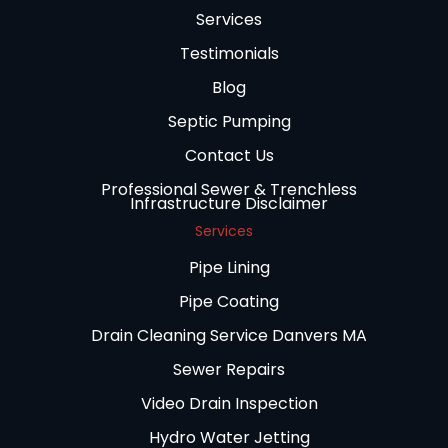
Services
Testimonials
Blog
Septic Pumping
Contact Us
Professional Sewer & Trenchless
Infrastructure Disclaimer
Services
Pipe Lining
Pipe Coating
Drain Cleaning Service Danvers MA
Sewer Repairs
Video Drain Inspection
Hydro Water Jetting