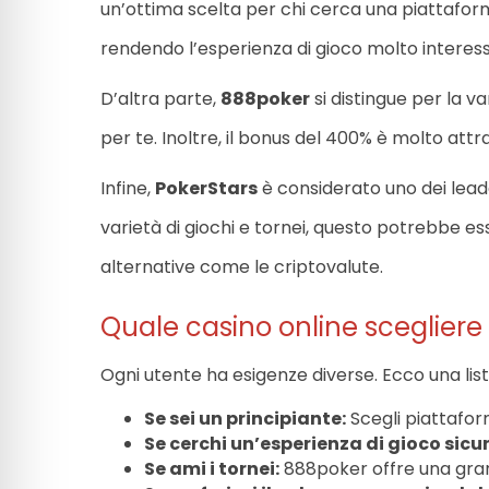
un’ottima scelta per chi cerca una piattafor
rendendo l’esperienza di gioco molto interes
D’altra parte,
888poker
si distingue per la v
per te. Inoltre, il bonus del 400% è molto attr
Infine,
PokerStars
è considerato uno dei leader
varietà di giochi e tornei, questo potrebbe ess
alternative come le criptovalute.
Quale casino online scegliere i
Ogni utente ha esigenze diverse. Ecco una list
Se sei un principiante:
Scegli piattafor
Se cerchi un’esperienza di gioco sicu
Se ami i tornei:
888poker offre una gran