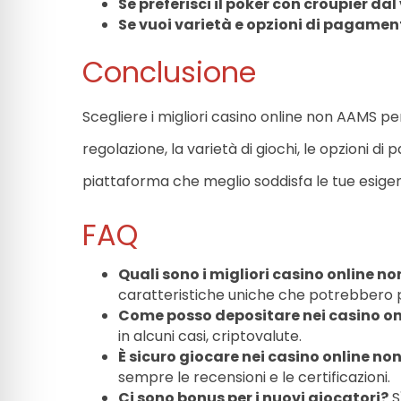
Se preferisci il poker con croupier dal 
Se vuoi varietà e opzioni di pagamen
Conclusione
Scegliere i migliori casino online non AAMS pe
regolazione, la varietà di giochi, le opzioni d
piattaforma che meglio soddisfa le tue esigen
FAQ
Quali sono i migliori casino online no
caratteristiche uniche che potrebbero p
Come posso depositare nei casino o
in alcuni casi, criptovalute.
È sicuro giocare nei casino online n
sempre le recensioni e le certificazioni.
Ci sono bonus per i nuovi giocatori?
S