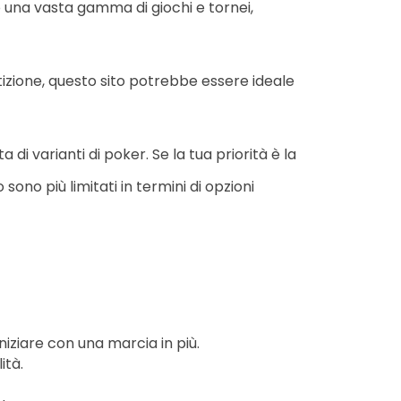
 una vasta gamma di giochi e tornei,
etizione, questo sito potrebbe essere ideale
i varianti di poker. Se la tua priorità è la
sono più limitati in termini di opzioni
iziare con una marcia in più.
ità.