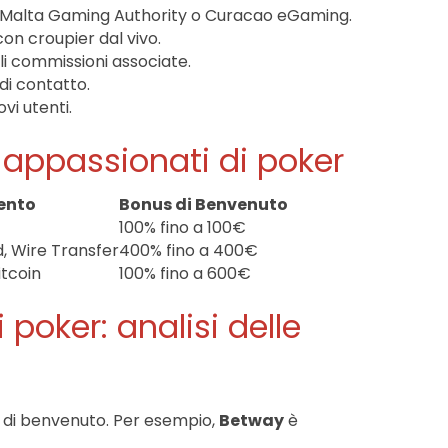
me Malta Gaming Authority o Curacao eGaming.
 con croupier dal vivo.
ali commissioni associate.
 di contatto.
vi utenti.
 appassionati di poker
ento
Bonus di Benvenuto
100% fino a 100€
, Wire Transfer
400% fino a 400€
itcoin
100% fino a 600€
poker: analisi delle
us di benvenuto. Per esempio,
Betway
è