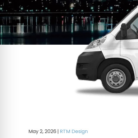
May 2, 2026
|
RTM Design