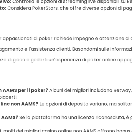
vivo:
Controlla le opzioni di streaming live disponibili su B
to:
Considera PokerStars, che offre diverse opzioni di pag
r appassionati di poker richiede impegno e attenzione ai d
i pagamento e l’assistenza clienti. Basandomi sulle informa
ze di gioco e goderti un’esperienza di poker online appa
n AAMS per il poker?
Alcuni dei migliori includono Betwa
iacerti.
nline non AAMS?
Le opzioni di deposito variano, ma solita
on AAMS?
Se la piattaforma ha una licenza riconosciuta, è
ì, molti dei migliori casino online non AAMS offrono bonus