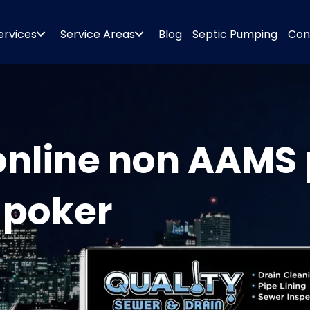
ervices
Service Areas
Blog
Septic Pumping
Con
 online non AAMS
 poker