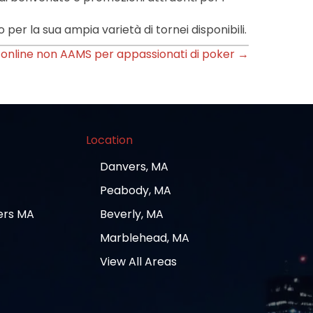
 la sua ampia varietà di tornei disponibili.
o online non AAMS per appassionati di poker →
Location
Danvers, MA
Peabody, MA
ers MA
Beverly, MA
Marblehead, MA
View All Areas