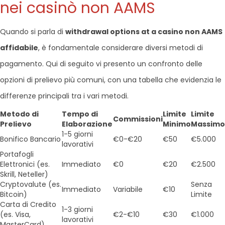
nei casinò non AAMS
Quando si parla di
withdrawal options at a casino non AAMS
affidabile
, è fondamentale considerare diversi metodi di
pagamento. Qui di seguito vi presento un confronto delle
opzioni di prelievo più comuni, con una tabella che evidenzia le
differenze principali tra i vari metodi.
Metodo di
Tempo di
Limite
Limite
Commissioni
Prelievo
Elaborazione
Minimo
Massimo
1-5 giorni
Bonifico Bancario
€0-€20
€50
€5.000
lavorativi
Portafogli
Elettronici (es.
Immediato
€0
€20
€2.500
Skrill, Neteller)
Cryptovalute (es.
Senza
Immediato
Variabile
€10
Bitcoin)
Limite
Carta di Credito
1-3 giorni
(es. Visa,
€2-€10
€30
€1.000
lavorativi
MasterCard)