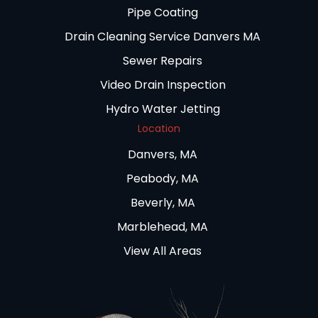
Pipe Coating
Drain Cleaning Service Danvers MA
Sewer Repairs
Video Drain Inspection
Hydro Water Jetting
Location
Danvers, MA
Peabody, MA
Beverly, MA
Marblehead, MA
View All Areas