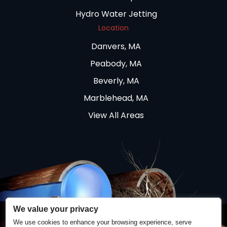
Hydro Water Jetting
Location
Danvers, MA
Peabody, MA
Beverly, MA
Marblehead, MA
View All Areas
We value your privacy
We use cookies to enhance your browsing experience, serve