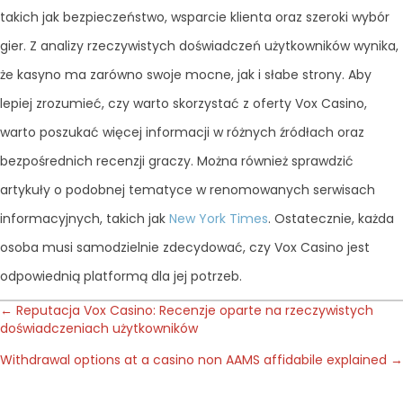
takich jak bezpieczeństwo, wsparcie klienta oraz szeroki wybór
gier. Z analizy rzeczywistych doświadczeń użytkowników wynika,
że kasyno ma zarówno swoje mocne, jak i słabe strony. Aby
lepiej zrozumieć, czy warto skorzystać z oferty Vox Casino,
warto poszukać więcej informacji w różnych źródłach oraz
bezpośrednich recenzji graczy. Można również sprawdzić
artykuły o podobnej tematyce w renomowanych serwisach
informacyjnych, takich jak
New York Times
. Ostatecznie, każda
osoba musi samodzielnie zdecydować, czy Vox Casino jest
odpowiednią platformą dla jej potrzeb.
Posts
← Reputacja Vox Casino: Recenzje oparte na rzeczywistych
doświadczeniach użytkowników
navigation
Withdrawal options at a casino non AAMS affidabile explained →