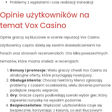
Problemy z wypłatami i czas realizacji transakcji
Opinie użytkowników na
temat Vox Casino
Opinie graczy są kluczowe w ocenie reputacji Vox Casino.
Użytkownicy często dzielą się swoimi doświadczeniami na
forach oraz stronach recenzenckich. Oto kilka powszechnych
tematów, które można znaleźć w recenzjach:
Bonusy i promocje:
Wielu graczy chwali Vox Casino za
atrakcyjne oferty, które przyciągają nowicjuszy.
Obsługa klienta:
Chociaż niektórzy klienci zgłaszają
problemy z czasem oczekiwania, wielu docenia pomocne
podejście zespołu wsparcia.
Gry:
Gracze często podkreślają szeroki wybór gier, który
zapewnia rozrywkę na wysokim poziomie.
Bezpieczeństwo:
Większość użytkowników czuje się
bezpiecznie, korzystając z kasyna, co jest kluczowym