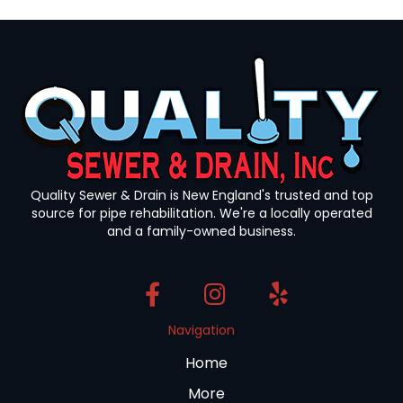
Quality Sewer & Drain is New England's trusted and top
source for pipe rehabilitation. We're a locally operated
and a family-owned business.
Navigation
Home
More