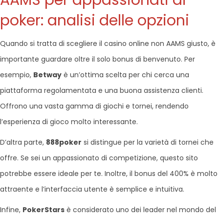
AAMS per appassionati di
poker: analisi delle opzioni
Quando si tratta di scegliere il casino online non AAMS giusto, è
importante guardare oltre il solo bonus di benvenuto. Per
esempio,
Betway
è un’ottima scelta per chi cerca una
piattaforma regolamentata e una buona assistenza clienti.
Offrono una vasta gamma di giochi e tornei, rendendo
l’esperienza di gioco molto interessante.
D’altra parte,
888poker
si distingue per la varietà di tornei che
offre. Se sei un appassionato di competizione, questo sito
potrebbe essere ideale per te. Inoltre, il bonus del 400% è molto
attraente e l’interfaccia utente è semplice e intuitiva.
Infine,
PokerStars
è considerato uno dei leader nel mondo del