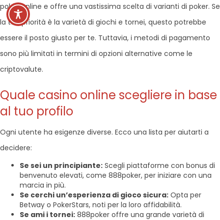
poker online e offre una vastissima scelta di varianti di poker. Se
la tua priorità è la varietà di giochi e tornei, questo potrebbe
essere il posto giusto per te. Tuttavia, i metodi di pagamento
sono più limitati in termini di opzioni alternative come le
criptovalute.
Quale casino online scegliere in base
al tuo profilo
Ogni utente ha esigenze diverse. Ecco una lista per aiutarti a
decidere:
Se sei un principiante:
Scegli piattaforme con bonus di
benvenuto elevati, come 888poker, per iniziare con una
marcia in più.
Se cerchi un’esperienza di gioco sicura:
Opta per
Betway o PokerStars, noti per la loro affidabilità.
Se ami i tornei:
888poker offre una grande varietà di