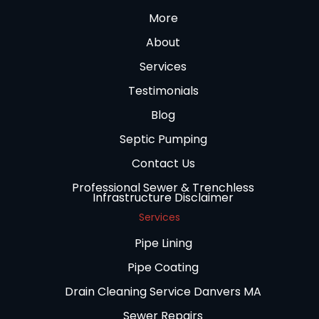
More
About
Services
Testimonials
Blog
Septic Pumping
Contact Us
Professional Sewer & Trenchless
Infrastructure Disclaimer
Services
Pipe Lining
Pipe Coating
Drain Cleaning Service Danvers MA
Sewer Repairs