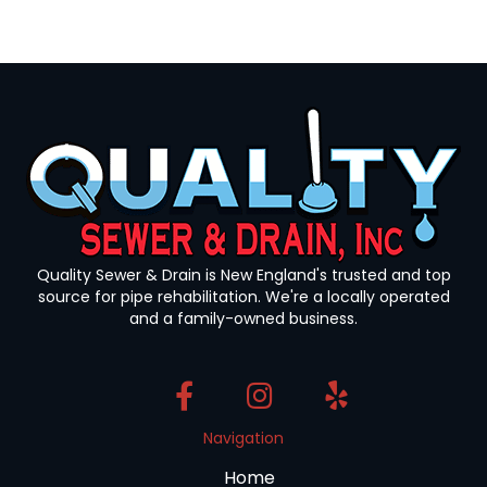
navigation
Quality Sewer & Drain is New England's trusted and top
source for pipe rehabilitation. We're a locally operated
and a family-owned business.
Navigation
Home