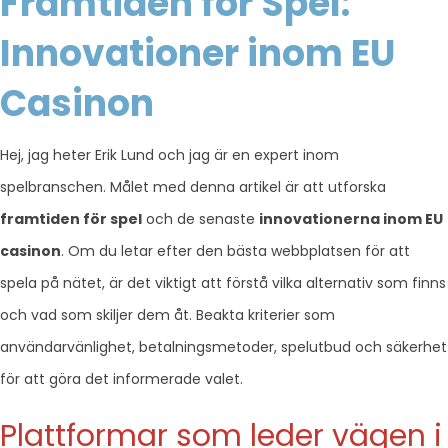
Framtiden för Spel:
Innovationer inom EU
Casinon
Hej, jag heter Erik Lund och jag är en expert inom
spelbranschen. Målet med denna artikel är att utforska
framtiden för spel
och de senaste
innovationerna inom EU
casinon
. Om du letar efter den bästa webbplatsen för att
spela på nätet, är det viktigt att förstå vilka alternativ som finns
och vad som skiljer dem åt. Beakta kriterier som
användarvänlighet, betalningsmetoder, spelutbud och säkerhet
för att göra det informerade valet.
Plattformar som leder vägen i