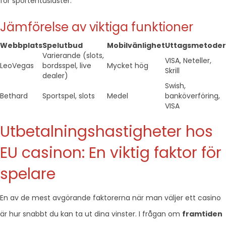
för sportentusiaster.
Jämförelse av viktiga funktioner
Webbplats
Spelutbud
Mobilvänlighet
Uttagsmetoder
Varierande (slots,
VISA, Neteller,
LeoVegas
bordsspel, live
Mycket hög
Skrill
dealer)
Swish,
Bethard
Sportspel, slots
Medel
banköverföring,
VISA
Utbetalningshastigheter hos
EU casinon: En viktig faktor för
spelare
En av de mest avgörande faktorerna när man väljer ett casino
är hur snabbt du kan ta ut dina vinster. I frågan om
framtiden