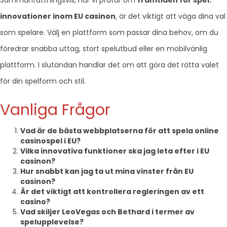
Sammanfattningsvis, när vi pratar om
framtiden för spel:
innovationer inom EU casinon
, är det viktigt att väga dina val
som spelare. Välj en plattform som passar dina behov, om du
föredrar snabba uttag, stort spelutbud eller en mobilvänlig
plattform. I slutändan handlar det om att göra det rätta valet
för din spelform och stil.
Vanliga Frågor
Vad är de bästa webbplatserna för att spela online
casinospel i EU?
Vilka innovativa funktioner ska jag leta efter i EU
casinon?
Hur snabbt kan jag ta ut mina vinster från EU
casinon?
Är det viktigt att kontrollera regleringen av ett
casino?
Vad skiljer LeoVegas och Bethard i termer av
spelupplevelse?