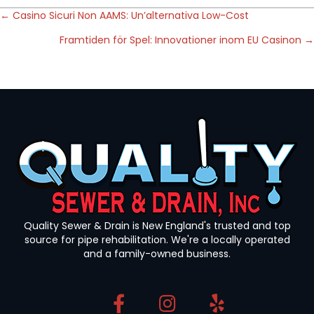
Posts
← Casino Sicuri Non AAMS: Un’alternativa Low-Cost
Framtiden för Spel: Innovationer inom EU Casinon →
navigation
Quality Sewer & Drain is New England's trusted and top
source for pipe rehabilitation. We're a locally operated
and a family-owned business.