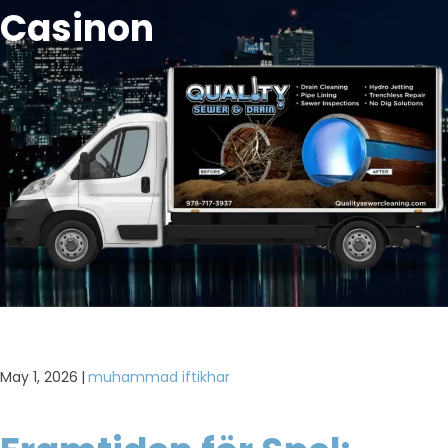
Casinon
May 1, 2026
|
muhammad iftikhar