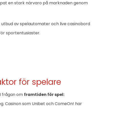
kapat en stark närvaro på marknaden genom
rt utbud av spelautomater och live casinobord
 för sportentusiaster.
ktor för spelare
 I frågan om
framtiden för spel:
eg. Casinon som Unibet och ComeOn! har