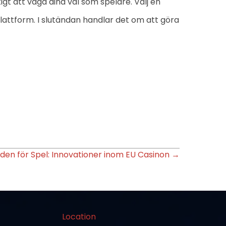
ktigt att väga dina val som spelare. Välj en
lattform. I slutändan handlar det om att göra
den för Spel: Innovationer inom EU Casinon →
Location