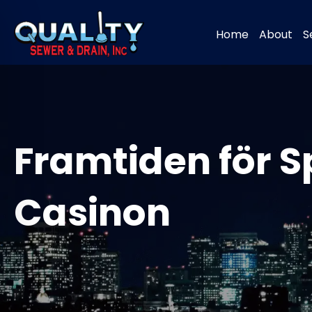
Home
About
S
Framtiden för S
Casinon