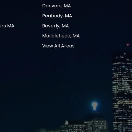
Danvers, MA
Peabody, MA
ers MA
Beverly, MA
Marblehead, MA
View All Areas