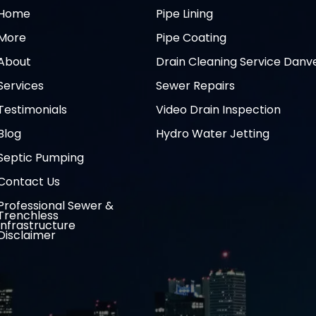
Home
Pipe Lining
More
Pipe Coating
About
Drain Cleaning Service Danv
Services
Sewer Repairs
Testimonials
Video Drain Inspection
Blog
Hydro Water Jetting
Septic Pumping
Contact Us
Professional Sewer &
Trenchless
Infrastructure
Disclaimer