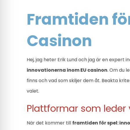
Framtiden fö
Casinon
Hej, jag heter Erik Lund och jag är en expert
innovationerna inom EU casinon
. Om du le
finns och vad som skiljer dem åt. Beakta kri
valet.
Plattformar som leder 
När det kommer till
framtiden för spel: in