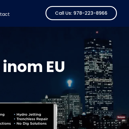
Call Us: 978-223-8966
tact
r inom EU