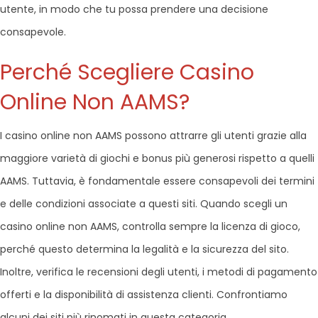
utente, in modo che tu possa prendere una decisione
consapevole.
Perché Scegliere Casino
Online Non AAMS?
I casino online non AAMS possono attrarre gli utenti grazie alla
maggiore varietà di giochi e bonus più generosi rispetto a quelli
AAMS. Tuttavia, è fondamentale essere consapevoli dei termini
e delle condizioni associate a questi siti. Quando scegli un
casino online non AAMS, controlla sempre la licenza di gioco,
perché questo determina la legalità e la sicurezza del sito.
Inoltre, verifica le recensioni degli utenti, i metodi di pagamento
offerti e la disponibilità di assistenza clienti. Confrontiamo
alcuni dei siti più rinomati in questa categoria.