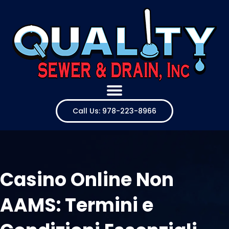
Call Us: 978-223-8966
Casino Online Non
AAMS: Termini e