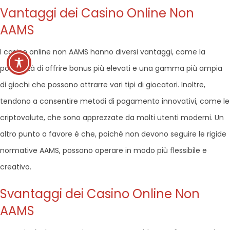
Vantaggi dei Casino Online Non
AAMS
I casino online non AAMS hanno diversi vantaggi, come la
possibilità di offrire bonus più elevati e una gamma più ampia
di giochi che possono attrarre vari tipi di giocatori. Inoltre,
tendono a consentire metodi di pagamento innovativi, come le
criptovalute, che sono apprezzate da molti utenti moderni. Un
altro punto a favore è che, poiché non devono seguire le rigide
normative AAMS, possono operare in modo più flessibile e
creativo.
Svantaggi dei Casino Online Non
AAMS