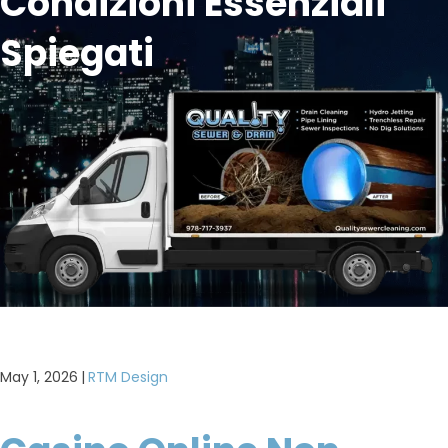
Condizioni Essenziali
Spiegati
May 1, 2026
|
RTM Design