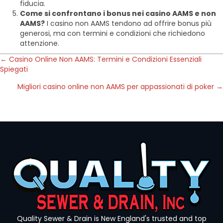
fiducia.
Come si confrontano i bonus nei casino AAMS e non
AAMS?
I casino non AAMS tendono ad offrire bonus più
generosi, ma con termini e condizioni che richiedono
attenzione.
Posts
← Casino Online Non AAMS: Termini e Condizioni Essenziali
Spiegati
navigation
Migliori casino online non AAMS per appassionati di poker →
Quality Sewer & Drain is New England's trusted and top