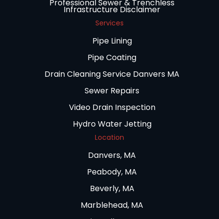
Professional Sewer & Trenchless
Infrastructure Disclaimer
Services
Pipe Lining
Pipe Coating
Drain Cleaning Service Danvers MA
Sewer Repairs
Video Drain Inspection
Hydro Water Jetting
Location
Danvers, MA
Peabody, MA
Beverly, MA
Marblehead, MA