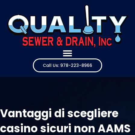
Call Us: 978-223-8966
Vantaggi di scegliere
casino sicuri non AAMS