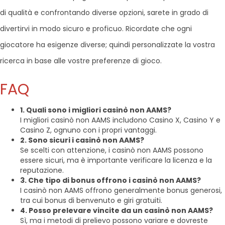
di qualità e confrontando diverse opzioni, sarete in grado di
divertirvi in modo sicuro e proficuo. Ricordate che ogni
giocatore ha esigenze diverse; quindi personalizzate la vostra
ricerca in base alle vostre preferenze di gioco.
FAQ
1. Quali sono i migliori casinò non AAMS?
I migliori casinò non AAMS includono Casino X, Casino Y e
Casino Z, ognuno con i propri vantaggi.
2. Sono sicuri i casinò non AAMS?
Se scelti con attenzione, i casinò non AAMS possono
essere sicuri, ma è importante verificare la licenza e la
reputazione.
3. Che tipo di bonus offrono i casinò non AAMS?
I casinò non AAMS offrono generalmente bonus generosi,
tra cui bonus di benvenuto e giri gratuiti.
4. Posso prelevare vincite da un casinò non AAMS?
Sì, ma i metodi di prelievo possono variare e dovreste