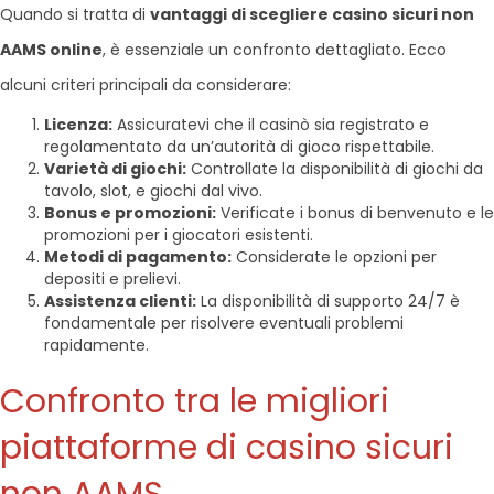
Quando si tratta di
vantaggi di scegliere casino sicuri non
AAMS online
, è essenziale un confronto dettagliato. Ecco
alcuni criteri principali da considerare:
Licenza:
Assicuratevi che il casinò sia registrato e
regolamentato da un’autorità di gioco rispettabile.
Varietà di giochi:
Controllate la disponibilità di giochi da
tavolo, slot, e giochi dal vivo.
Bonus e promozioni:
Verificate i bonus di benvenuto e le
promozioni per i giocatori esistenti.
Metodi di pagamento:
Considerate le opzioni per
depositi e prelievi.
Assistenza clienti:
La disponibilità di supporto 24/7 è
fondamentale per risolvere eventuali problemi
rapidamente.
Confronto tra le migliori
piattaforme di casino sicuri