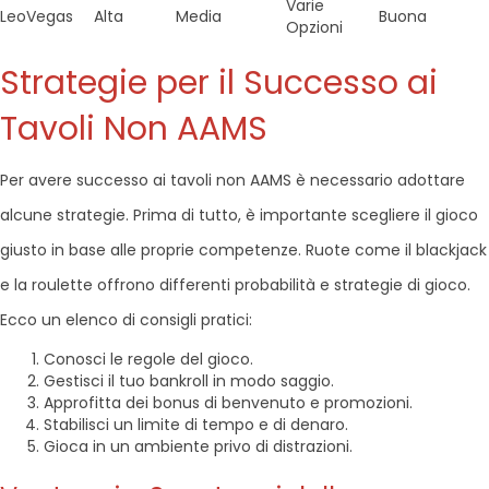
Varie
LeoVegas
Alta
Media
Buona
Opzioni
Strategie per il Successo ai
Tavoli Non AAMS
Per avere successo ai tavoli non AAMS è necessario adottare
alcune strategie. Prima di tutto, è importante scegliere il gioco
giusto in base alle proprie competenze. Ruote come il blackjack
e la roulette offrono differenti probabilità e strategie di gioco.
Ecco un elenco di consigli pratici:
Conosci le regole del gioco.
Gestisci il tuo bankroll in modo saggio.
Approfitta dei bonus di benvenuto e promozioni.
Stabilisci un limite di tempo e di denaro.
Gioca in un ambiente privo di distrazioni.