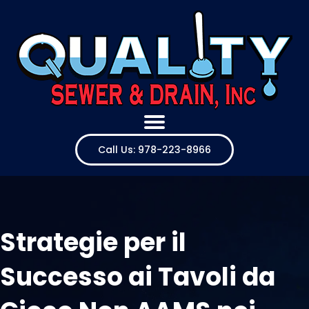
Call Us: 978-223-8966
Strategie per il
Successo ai Tavoli da