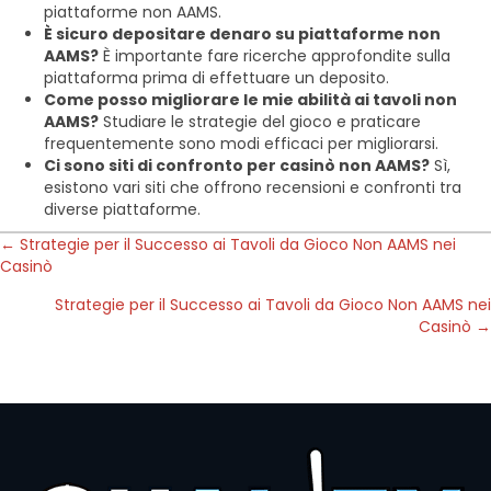
piattaforme non AAMS.
È sicuro depositare denaro su piattaforme non
AAMS?
È importante fare ricerche approfondite sulla
piattaforma prima di effettuare un deposito.
Come posso migliorare le mie abilità ai tavoli non
AAMS?
Studiare le strategie del gioco e praticare
frequentemente sono modi efficaci per migliorarsi.
Ci sono siti di confronto per casinò non AAMS?
Sì,
esistono vari siti che offrono recensioni e confronti tra
diverse piattaforme.
Posts
← Strategie per il Successo ai Tavoli da Gioco Non AAMS nei
Casinò
navigation
Strategie per il Successo ai Tavoli da Gioco Non AAMS nei
Casinò →