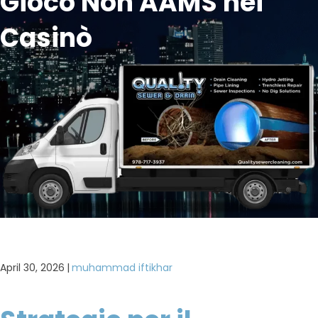
Gioco Non AAMS nei
Casinò
April 30, 2026
|
muhammad iftikhar