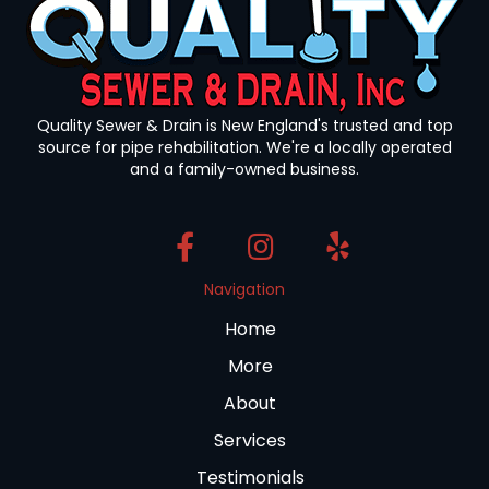
Quality Sewer & Drain is New England's trusted and top
source for pipe rehabilitation. We're a locally operated
and a family-owned business.
Navigation
Home
More
About
Services
Testimonials