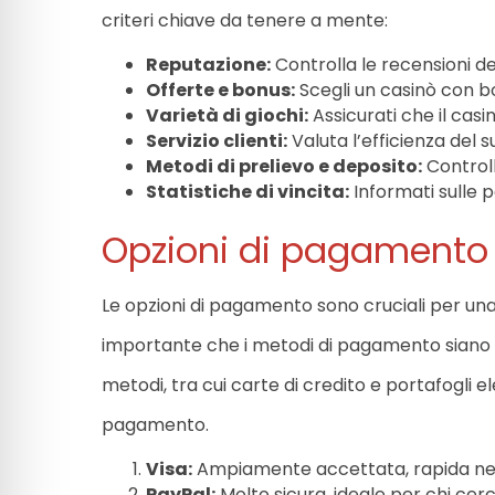
criteri chiave da tenere a mente:
Reputazione:
Controlla le recensioni degli
Offerte e bonus:
Scegli un casinò con b
Varietà di giochi:
Assicurati che il casi
Servizio clienti:
Valuta l’efficienza del s
Metodi di prelievo e deposito:
Controll
Statistiche di vincita:
Informati sulle p
Opzioni di pagamento 
Le opzioni di pagamento sono cruciali per una
importante che i metodi di pagamento siano s
metodi, tra cui carte di credito e portafogli e
pagamento.
Visa:
Ampiamente accettata, rapida nei 
PayPal:
Molto sicura, ideale per chi ce