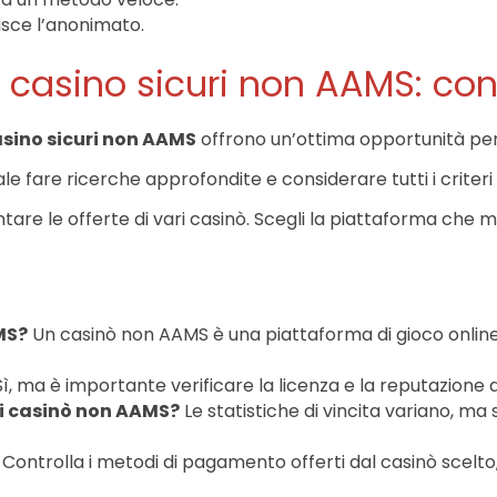
isce l’anonimato.
ei casino sicuri non AAMS: co
casino sicuri non AAMS
offrono un’ottima opportunità per 
e fare ricerche approfondite e considerare tutti i criter
are le offerte di vari casinò. Scegli la piattaforma che meg
MS?
Un casinò non AAMS è una piattaforma di gioco onlin
ì, ma è importante verificare la licenza e la reputazione 
nei casinò non AAMS?
Le statistiche di vincita variano, ma
Controlla i metodi di pagamento offerti dal casinò scelto