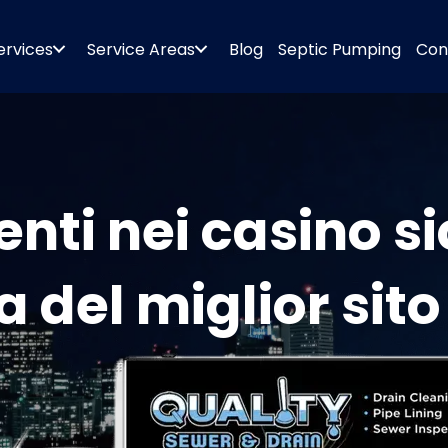
ervices
Service Areas
Blog
Septic Pumping
Con
enti nei casino s
a del miglior sito