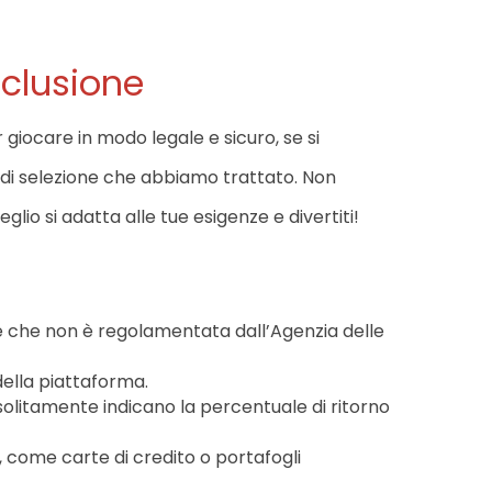
nclusione
giocare in modo legale e sicuro, se si
i di selezione che abbiamo trattato. Non
lio si adatta alle tue esigenze e divertiti!
e che non è regolamentata dall’Agenzia delle
della piattaforma.
 solitamente indicano la percentuale di ritorno
, come carte di credito o portafogli