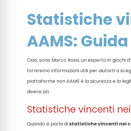
Statistiche v
AAMS: Guida a
Ciao, sono Marco Rossi, un esperto in giochi 
forniremo informazioni utili per aiutarti a sce
piattaforme non AAMS è la sicurezza e la legitt
diversi siti.
Statistiche vincenti ne
Quando si parla di
statistiche vincenti nei 