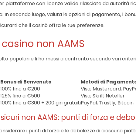
r piattaforme con licenze valide rilasciate da autorità ri
ita. In secondo luogo, valuta le opzioni di pagamento, i bonus
icurarti che il casinò offra le tue preferenze.
ri casino non AAMS
o popolari e li ho messi a confronto secondo vari criteri.
Bonus di Benvenuto
Metodi di Pagament
100% fino a €200
Visa, Mastercard, PayP
r
125% fino a €500
Visa, Skrill, Neteller
100% fino a €300 + 200 giri gratuiti
PayPal, Trustly, Bitcoin
 sicuri non AAMS: punti di forza e debo
considerare i punti di forza e le debolezze di ciascuna piat