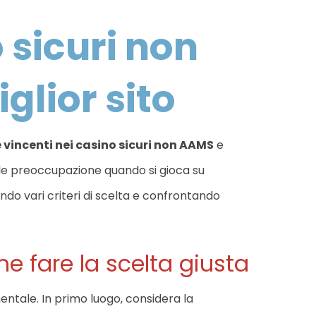
 sicuri non
glior sito
 vincenti nei casino sicuri non AAMS
e
ipale preoccupazione quando si gioca su
ando vari criteri di scelta e confrontando
e fare la scelta giusta
mentale. In primo luogo, considera la