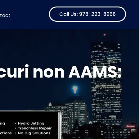
Call Us: 978-223-8966
tact
icuri non AAMS: