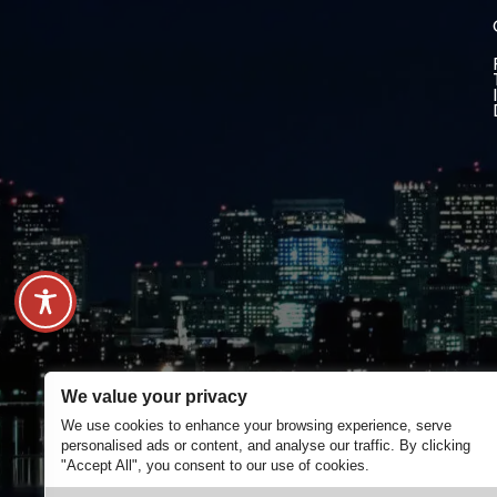
We value your privacy
We use cookies to enhance your browsing experience, serve
personalised ads or content, and analyse our traffic. By clicking
"Accept All", you consent to our use of cookies.