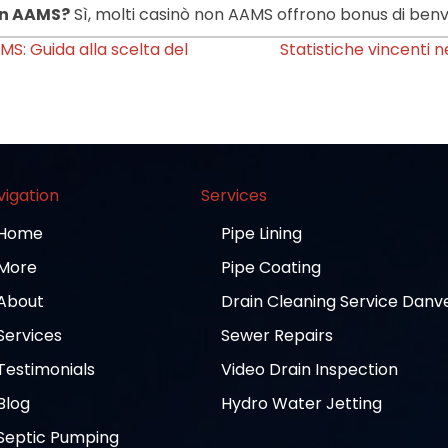
non AAMS?
Sì, molti casinò non AAMS offrono bonus di benve
MS: Guida alla scelta del
Statistiche vincenti n
vigation
Services
Home
Pipe Lining
More
Pipe Coating
About
Drain Cleaning Service Danv
Services
Sewer Repairs
Testimonials
Video Drain Inspection
Blog
Hydro Water Jetting
Septic Pumping