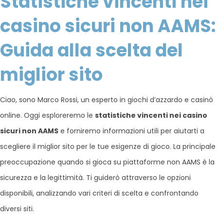
Statistiche vincenti nei
casino sicuri non AAMS:
Guida alla scelta del
miglior sito
Ciao, sono Marco Rossi, un esperto in giochi d’azzardo e casinò
online. Oggi esploreremo le
statistiche vincenti nei casino
sicuri non AAMS
e forniremo informazioni utili per aiutarti a
scegliere il miglior sito per le tue esigenze di gioco. La principale
preoccupazione quando si gioca su piattaforme non AAMS è la
sicurezza e la legittimità. Ti guiderò attraverso le opzioni
disponibili, analizzando vari criteri di scelta e confrontando
diversi siti.