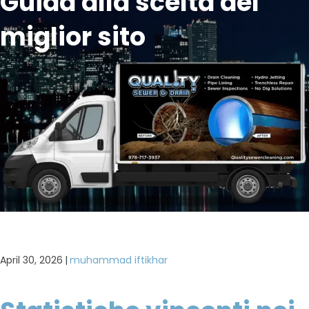
Guida alla scelta del
miglior sito
April 30, 2026
|
muhammad iftikhar