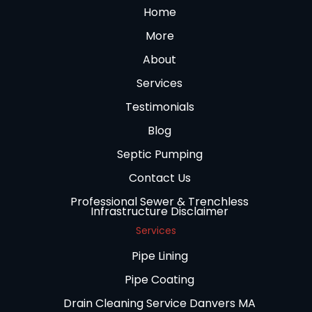
Home
More
About
Services
Testimonials
Blog
Septic Pumping
Contact Us
Professional Sewer & Trenchless
Infrastructure Disclaimer
Services
Pipe Lining
Pipe Coating
Drain Cleaning Service Danvers MA