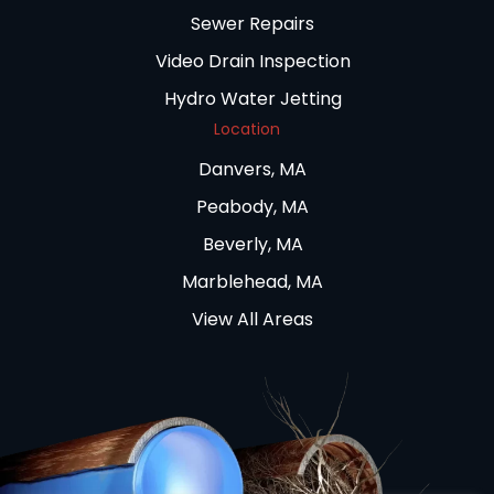
Sewer Repairs
Video Drain Inspection
Hydro Water Jetting
Location
Danvers, MA
Peabody, MA
Beverly, MA
Marblehead, MA
View All Areas