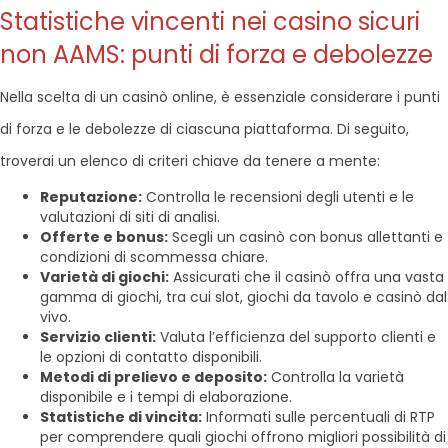
Statistiche vincenti nei casino sicuri
non AAMS: punti di forza e debolezze
Nella scelta di un casinò online, è essenziale considerare i punti
di forza e le debolezze di ciascuna piattaforma. Di seguito,
troverai un elenco di criteri chiave da tenere a mente:
Reputazione:
Controlla le recensioni degli utenti e le
valutazioni di siti di analisi.
Offerte e bonus:
Scegli un casinò con bonus allettanti e
condizioni di scommessa chiare.
Varietà di giochi:
Assicurati che il casinò offra una vasta
gamma di giochi, tra cui slot, giochi da tavolo e casinò dal
vivo.
Servizio clienti:
Valuta l’efficienza del supporto clienti e
le opzioni di contatto disponibili.
Metodi di prelievo e deposito:
Controlla la varietà
disponibile e i tempi di elaborazione.
Statistiche di vincita:
Informati sulle percentuali di RTP
per comprendere quali giochi offrono migliori possibilità di