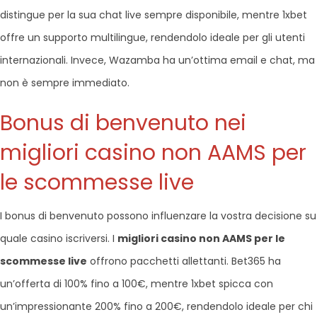
distingue per la sua chat live sempre disponibile, mentre 1xbet
offre un supporto multilingue, rendendolo ideale per gli utenti
internazionali. Invece, Wazamba ha un’ottima email e chat, ma
non è sempre immediato.
Bonus di benvenuto nei
migliori casino non AAMS per
le scommesse live
I bonus di benvenuto possono influenzare la vostra decisione su
quale casino iscriversi. I
migliori casino non AAMS per le
scommesse live
offrono pacchetti allettanti. Bet365 ha
un’offerta di 100% fino a 100€, mentre 1xbet spicca con
un’impressionante 200% fino a 200€, rendendolo ideale per chi