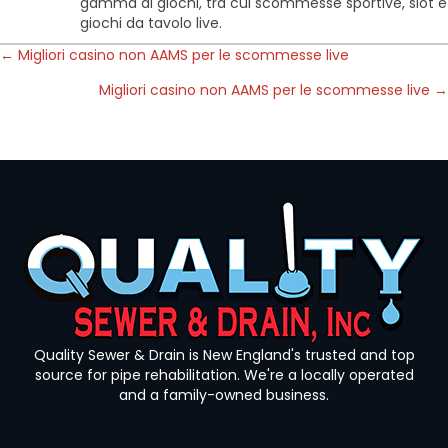
gamma di giochi, tra cui scommesse sportive, slot e
giochi da tavolo live.
Posts
← Migliori casino non AAMS per le scommesse live
Migliori casino non AAMS per le scommesse live →
navigation
Quality Sewer & Drain is New England's trusted and top
source for pipe rehabilitation. We're a locally operated
and a family-owned business.