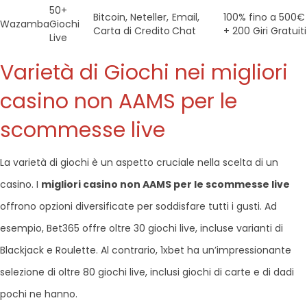
50+
Bitcoin, Neteller,
Email,
100% fino a 500€
Wazamba
Giochi
Carta di Credito
Chat
+ 200 Giri Gratuiti
Live
Varietà di Giochi nei migliori
casino non AAMS per le
scommesse live
La varietà di giochi è un aspetto cruciale nella scelta di un
casino. I
migliori casino non AAMS per le scommesse live
offrono opzioni diversificate per soddisfare tutti i gusti. Ad
esempio, Bet365 offre oltre 30 giochi live, incluse varianti di
Blackjack e Roulette. Al contrario, 1xbet ha un’impressionante
selezione di oltre 80 giochi live, inclusi giochi di carte e di dadi
pochi ne hanno.