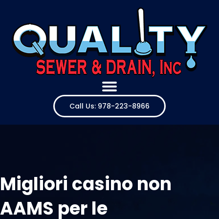
Call Us: 978-223-8966
Migliori casino non
AAMS per le