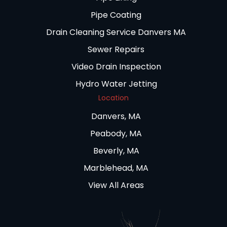
Pipe Coating
Drain Cleaning Service Danvers MA
Sewer Repairs
Video Drain Inspection
Hydro Water Jetting
Location
Danvers, MA
Peabody, MA
Beverly, MA
Marblehead, MA
View All Areas