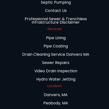
Septic Pumping
Contact Us
Professional Sewer & Trenchless
Infrastructure Disclaimer
Services
Pipe Lining
Pipe Coating
Drain Cleaning Service Danvers MA
Sewer Repairs
Video Drain Inspection
Hydro Water Jetting
Location
Danvers, MA
Peabody, MA