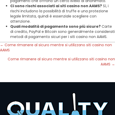
pagamenti che offrono un certo livello di anonimato.
Ci sono rischi associati ai siti casino non AAMS?
Sì, i
rischi includono la possibilità di truffe e una protezione
legale limitata, quindi è essenziale scegliere con
attenzione.
Quali modalità di pagamento sono più sicure?
Carte
di credito, PayPal e Bitcoin sono generalmente considerati
metodi di pagamento sicuri per i siti casino non AAMS.
Posts
← Come rimanere al sicuro mentre si utilizzano siti casino non
AAMS
navigation
Come rimanere al sicuro mentre si utilizzano siti casino non
AAMS →