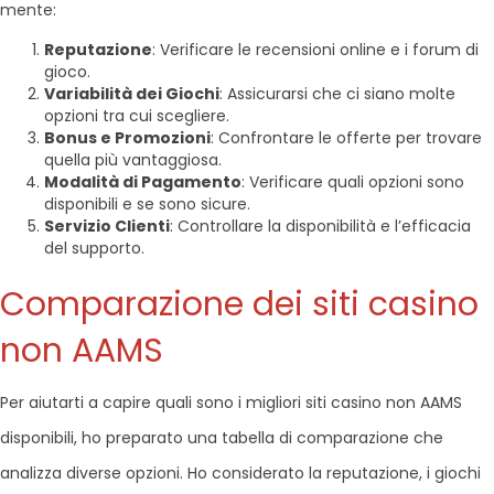
mente:
Reputazione
: Verificare le recensioni online e i forum di
gioco.
Variabilità dei Giochi
: Assicurarsi che ci siano molte
opzioni tra cui scegliere.
Bonus e Promozioni
: Confrontare le offerte per trovare
quella più vantaggiosa.
Modalità di Pagamento
: Verificare quali opzioni sono
disponibili e se sono sicure.
Servizio Clienti
: Controllare la disponibilità e l’efficacia
del supporto.
Comparazione dei siti casino
non AAMS
Per aiutarti a capire quali sono i migliori siti casino non AAMS
disponibili, ho preparato una tabella di comparazione che
analizza diverse opzioni. Ho considerato la reputazione, i giochi