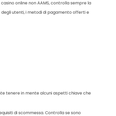
un casino online non AAMS, controlla sempre la
i degli utenti, i metodi di pagamento offerti e
nte tenere in mente alcuni aspetti chiave che
requisiti di scommessa. Controlla se sono