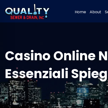
Home
About
S
Casino Online N
Essenziali Spieg