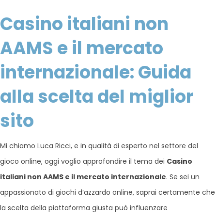
Casino italiani non
AAMS e il mercato
internazionale: Guida
alla scelta del miglior
sito
Mi chiamo Luca Ricci, e in qualità di esperto nel settore del
gioco online, oggi voglio approfondire il tema dei
Casino
italiani non AAMS e il mercato internazionale
. Se sei un
appassionato di giochi d’azzardo online, saprai certamente che
la scelta della piattaforma giusta può influenzare