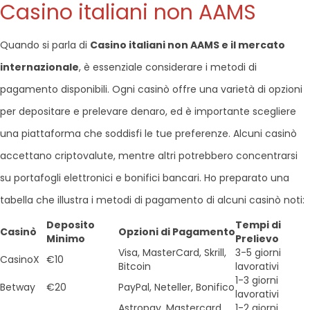
Casino italiani non AAMS
Quando si parla di
Casino italiani non AAMS e il mercato
internazionale
, è essenziale considerare i metodi di
pagamento disponibili. Ogni casinò offre una varietà di opzioni
per depositare e prelevare denaro, ed è importante scegliere
una piattaforma che soddisfi le tue preferenze. Alcuni casinò
accettano criptovalute, mentre altri potrebbero concentrarsi
su portafogli elettronici e bonifici bancari. Ho preparato una
tabella che illustra i metodi di pagamento di alcuni casinò noti:
Deposito
Tempi di
Casinò
Opzioni di Pagamento
Minimo
Prelievo
Visa, MasterCard, Skrill,
3-5 giorni
CasinoX
€10
Bitcoin
lavorativi
1-3 giorni
Betway
€20
PayPal, Neteller, Bonifico
lavorativi
Astropay, Mastercard,
1-2 giorni