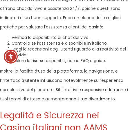
offrono chat dal vivo e assistenza 24/7, poiché questi sono
indicatori di un buon supporto. Ecco un elenco delle migliori
pratiche per valutare l’assistenza clienti dei casinò:
Verifica la disponibilità di chat dal vivo.
Controlla se l’assistenza è disponibile in italiano.
Leggi le recensioni degli utenti riguardo alla reattività del
servizio.
Esplora le risorse disponibili, come FAQ e guide.
Inoltre, la facilità d’uso della piattaforma, la navigazione, e
l’interfaccia utente influiscono notevolmente sull’esperienza
complessiva del giocatore. Siti intuitivi e responsive ridurranno i
tuoi tempi di attesa e aumentaranno il tuo divertimento.
Legalità e Sicurezza nei
Casino italiani non AAMS