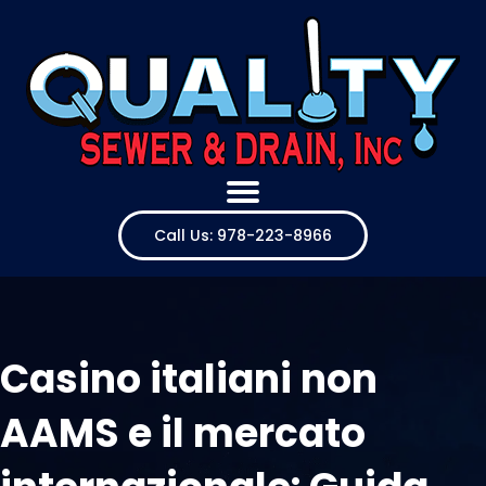
Call Us: 978-223-8966
Casino italiani non
AAMS e il mercato