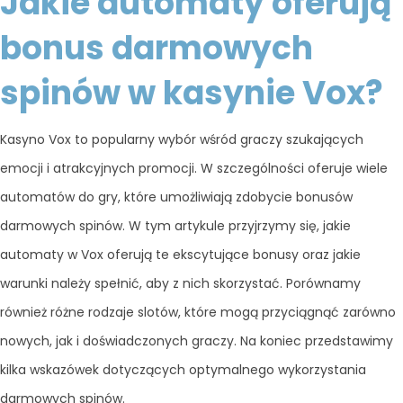
Jakie automaty oferują
bonus darmowych
spinów w kasynie Vox?
Kasyno Vox to popularny wybór wśród graczy szukających
emocji i atrakcyjnych promocji. W szczególności oferuje wiele
automatów do gry, które umożliwiają zdobycie bonusów
darmowych spinów. W tym artykule przyjrzymy się, jakie
automaty w Vox oferują te ekscytujące bonusy oraz jakie
warunki należy spełnić, aby z nich skorzystać. Porównamy
również różne rodzaje slotów, które mogą przyciągnąć zarówno
nowych, jak i doświadczonych graczy. Na koniec przedstawimy
kilka wskazówek dotyczących optymalnego wykorzystania
darmowych spinów.