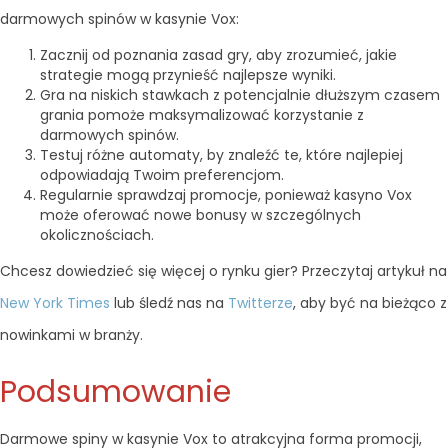
darmowych spinów w kasynie Vox:
Zacznij od poznania zasad gry, aby zrozumieć, jakie
strategie mogą przynieść najlepsze wyniki.
Gra na niskich stawkach z potencjalnie dłuższym czasem
grania pomoże maksymalizować korzystanie z
darmowych spinów.
Testuj różne automaty, by znaleźć te, które najlepiej
odpowiadają Twoim preferencjom.
Regularnie sprawdzaj promocje, ponieważ kasyno Vox
może oferować nowe bonusy w szczególnych
okolicznościach.
Chcesz dowiedzieć się więcej o rynku gier? Przeczytaj artykuł na
New York Times
lub śledź nas na
Twitterze
, aby być na bieżąco z
nowinkami w branży.
Podsumowanie
Darmowe spiny w kasynie Vox to atrakcyjna forma promocji,