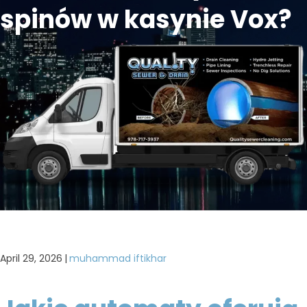
spinów w kasynie Vox?
April 29, 2026
|
muhammad iftikhar