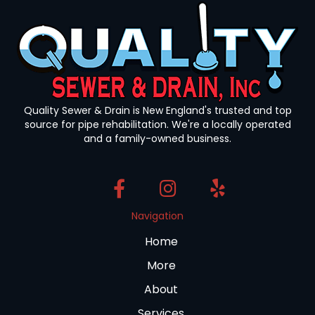
Quality Sewer & Drain is New England's trusted and top
source for pipe rehabilitation. We're a locally operated
and a family-owned business.
Navigation
Home
More
About
Services