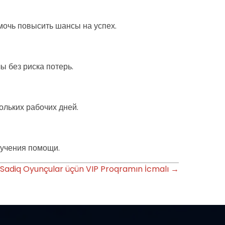
мочь повысить шансы на успех.
 без риска потерь.
ольких рабочих дней.
лучения помощи.
 Sadiq Oyunçular üçün VIP Proqramın İcmalı →