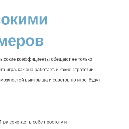
сокими
ймеров
 высокие коэффициенты обещают не только
 игра, как она работает, и какие стратегии
можностей выигрыша и советов по игре, будут
гра сочетает в себе простоту и