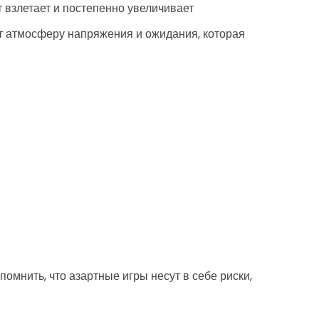
т взлетает и постепенно увеличивает
дает атмосферу напряжения и ожидания, которая
омнить, что азартные игры несут в себе риски,