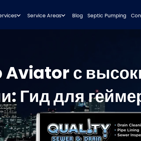
ervices
Service Areas
Blog
Septic Pumping
Con
p Aviator с высо
: Гид для гейме