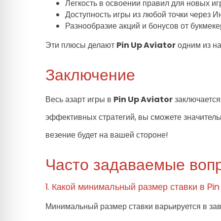
Легкость в освоении правил для новых иг
Доступность игры из любой точки через И
Разнообразие акций и бонусов от букмеке
Эти плюсы делают
Pin Up Aviator
одним из на
Заключение
Весь азарт игры в
Pin Up Aviator
заключается
эффективных стратегий, вы сможете значительн
везение будет на вашей стороне!
Часто задаваемые воп
1. Какой минимальный размер ставки в Pin
Минимальный размер ставки варьируется в зав