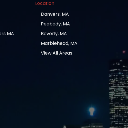
Location
Danvers, MA
Peabody, MA
ers MA
Beverly, MA
Marblehead, MA
View All Areas