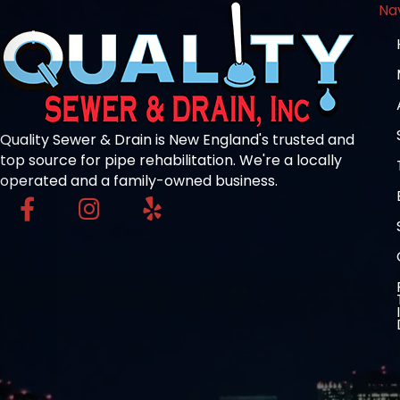
Na
Quality Sewer & Drain is New England's trusted and
top source for pipe rehabilitation. We're a locally
operated and a family-owned business.