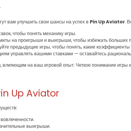
r
гут вам улучшить свои шансы на успех в
Pin Up Aviator
. 
авок, чтобы понять механику игры.
миты на проигрыши и выигрыши, чтобы избежать больших п
йте предыдущие игры, чтобы понять, какие коэффициенты 
иям управлять вашими ставками — оставайтесь рационал
 влияющим на ваш игровой опыт. Четкое понимание игры и
in Up Aviator
уществ:
 вовлеченности.
ачительные выигрыши.