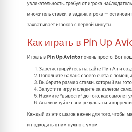
увлекательность, требуя от игрока наблюдатель
множитель ставки, а задача игрока — остановит
захватывает игроков с первой минуты.
Как играть в Pin Up Avi
Играть в
Pin Up Aviator
очень просто. Вот пош
Зарегистрируйтесь на сайте Пин Ап и созд
Пополните баланс своего счета с помощь
Выберите размер ставки, который вы гото
Запустите игру и следите за взлетом само
Нажмите “вывести” до того, как самолет 
Анализируйте свои результаты и корректи
Каждый из этих шагов важен для того, чтобы м
и подходить к ним нужно с умом.