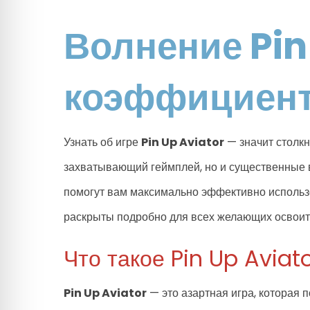
Волнение Pin
коэффициент
Узнать об игре
Pin Up Aviator
— значит столк
захватывающий геймплей, но и существенные выи
помогут вам максимально эффективно использо
раскрыты подробно для всех желающих освоить
Что такое Pin Up Aviat
Pin Up Aviator
— это азартная игра, которая п