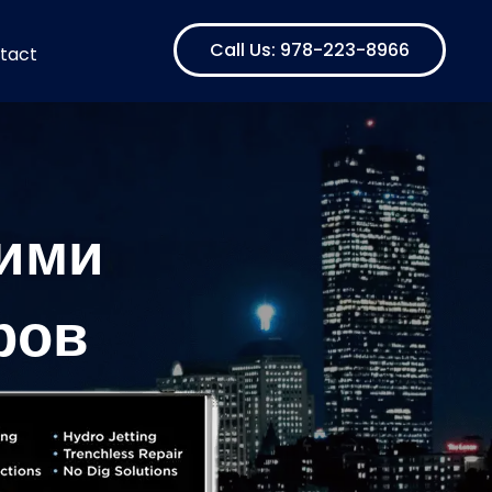
Call Us: 978-223-8966
tact
кими
ров