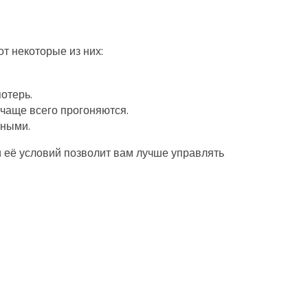
Вот некоторые из них:
отерь.
чаще всего прогоняются.
ьными.
 её условий позволит вам лучше управлять