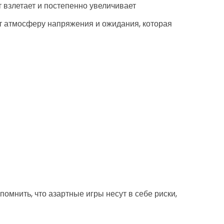
т взлетает и постепенно увеличивает
дает атмосферу напряжения и ожидания, которая
омнить, что азартные игры несут в себе риски,