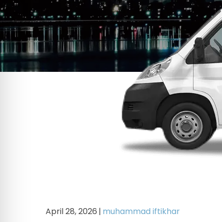
April 28, 2026
|
muhammad iftikhar