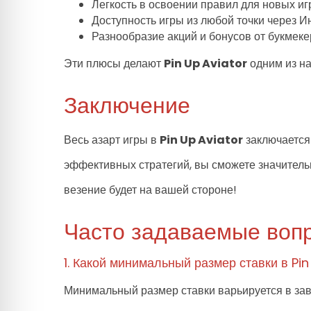
Легкость в освоении правил для новых иг
Доступность игры из любой точки через И
Разнообразие акций и бонусов от букмеке
Эти плюсы делают
Pin Up Aviator
одним из на
Заключение
Весь азарт игры в
Pin Up Aviator
заключается
эффективных стратегий, вы сможете значительн
везение будет на вашей стороне!
Часто задаваемые воп
1. Какой минимальный размер ставки в Pin
Минимальный размер ставки варьируется в зав