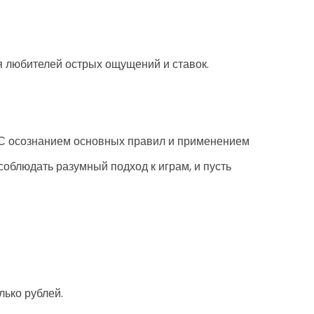
 любителей острых ощущений и ставок.
. С осознанием основных правил и применением
соблюдать разумный подход к играм, и пусть
лько рублей.