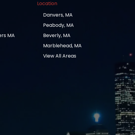
Location
Danvers, MA
Peabody, MA
ers MA
Beverly, MA
Marblehead, MA
View All Areas