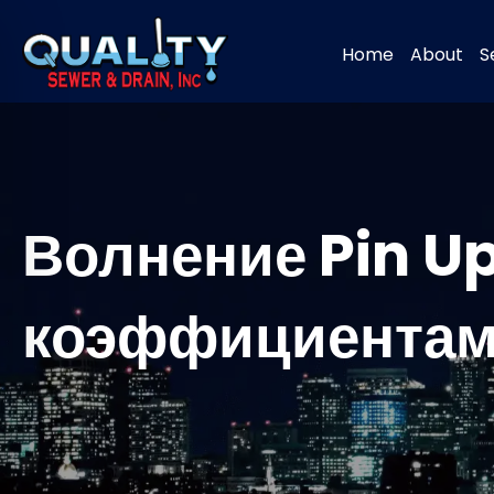
Home
About
S
Волнение Pin U
коэффициентами