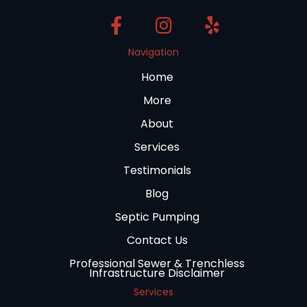
Navigation
Home
More
About
Services
Testimonials
Blog
Septic Pumping
Contact Us
Professional Sewer & Trenchless
Infrastructure Disclaimer
Services