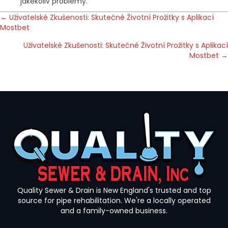
jakékoliv problémy.
Posts
← Uživatelské Zkušenosti: Skutečné Životní Prožitky s Aplikací
Mostbet
navigation
Uživatelské Zkušenosti: Skutečné Životní Prožitky s Aplikací
Mostbet →
Quality Sewer & Drain is New England's trusted and top
source for pipe rehabilitation. We're a locally operated
and a family-owned business.