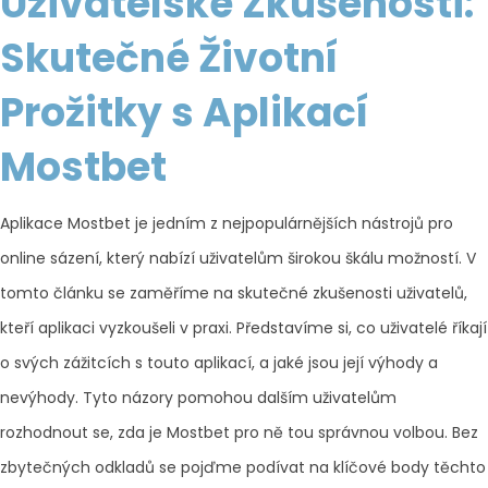
Uživatelské Zkušenosti:
Skutečné Životní
Prožitky s Aplikací
Mostbet
Aplikace Mostbet je jedním z nejpopulárnějších nástrojů pro
online sázení, který nabízí uživatelům širokou škálu možností. V
tomto článku se zaměříme na skutečné zkušenosti uživatelů,
kteří aplikaci vyzkoušeli v praxi. Představíme si, co uživatelé říkají
o svých zážitcích s touto aplikací, a jaké jsou její výhody a
nevýhody. Tyto názory pomohou dalším uživatelům
rozhodnout se, zda je Mostbet pro ně tou správnou volbou. Bez
zbytečných odkladů se pojďme podívat na klíčové body těchto