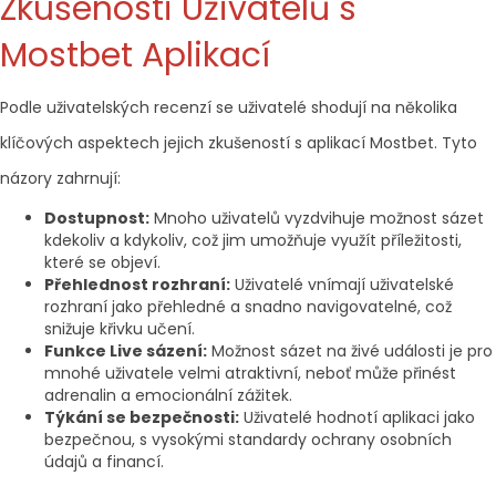
Zkušenosti Uživatelů s
Mostbet Aplikací
Podle uživatelských recenzí se uživatelé shodují na několika
klíčových aspektech jejich zkušeností s aplikací Mostbet. Tyto
názory zahrnují:
Dostupnost:
Mnoho uživatelů vyzdvihuje možnost sázet
kdekoliv a kdykoliv, což jim umožňuje využít příležitosti,
které se objeví.
Přehlednost rozhraní:
Uživatelé vnímají uživatelské
rozhraní jako přehledné a snadno navigovatelné, což
snižuje křivku učení.
Funkce Live sázení:
Možnost sázet na živé události je pro
mnohé uživatele velmi atraktivní, neboť může přinést
adrenalin a emocionální zážitek.
Týkání se bezpečnosti:
Uživatelé hodnotí aplikaci jako
bezpečnou, s vysokými standardy ochrany osobních
údajů a financí.