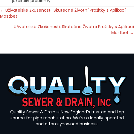
jakékoliv problémy.
Posts
← Uživatelské Zkušenosti: Skutečné Životní Prožitky s Aplikací
Mostbet
navigation
Uživatelské Zkušenosti: Skutečné Životní Prožitky s Aplikací
Mostbet →
Quality Sewer & Drain is New England's trusted and top
source for pipe rehabilitation. We're a locally operated
and a family-owned business.