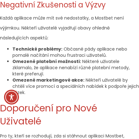
Negativní Zkušenosti a Výzvy
Každá aplikace může mít své nedostatky, a Mostbet není
výjimkou. Někteří uživatelé vyjadřují obavy ohledně
následujících aspektů:
Technické problémy:
Občasné pády aplikace nebo
pomalé načítání mohou frustraci uživatelů.
Omezené platební možnosti:
Některé uživatele
zklamalo, že aplikace nenabízí různé platební metody,
které preferují.
Omezené marketingové akce:
Někteří uživatelé by
chtěli více promocí a speciálních nabídek k podpoře jejich
sázek.
Doporučení pro Nové
Uživatelé
Pro ty, kteří se rozhodují, zda si stáhnout aplikaci Mostbet,