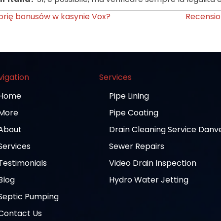
torię bonusów w kasynie Vox?
Recension
vigation
Services
Home
Pipe Lining
More
Pipe Coating
About
Drain Cleaning Service Danv
Services
Sewer Repairs
Testimonials
Video Drain Inspection
Blog
Hydro Water Jetting
Septic Pumping
Contact Us