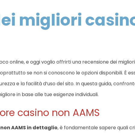
ei migliori casi
co online, e oggi voglio offrirti una recensione dei miglior
soprattutto se non si conoscono le opzioni disponibili. È e
urezza e la facilità d’uso del sito. In questa guida, confro
gliore in base alle tue esigenze individuali.
liore casino non AAMS
o non AAMS in dettaglio
, è fondamentale sapere quali crite