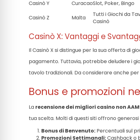
Casinò Y
Curacao
Slot, Poker, Bingo
Tutti i Giochi da Tav
Casinò Z
Malta
Casinò
Casinò X: Vantaggi e Svantag
Il Casinò X si distingue per la sua offerta di g
pagamento. Tuttavia, potrebbe deludere i gioca
tavolo tradizionali. Da considerare anche per 
Bonus e promozioni n
La
recensione dei migliori casino non AAM
tua scelta. Molti di questi siti offrono gener
Bonus di Benvenuto:
Percentuali sul pr
Promozioni Settimanali:
Cashback o bon