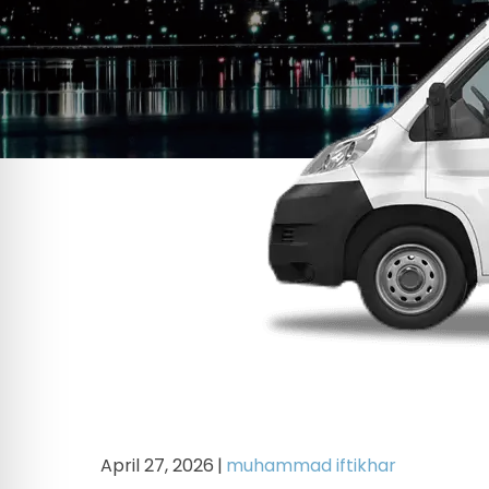
April 27, 2026
|
muhammad iftikhar