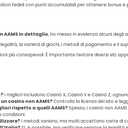
catori fedeli con punti accumulabili per ottenere bonus e p
on AAMS in dettaglio
, ho messo in evidenza alcuni degli 
legalità, la varietà di giochi, i metodi di pagamento e il sup
sioni più consapevoli. È importante testare diversi siti, ap
S?
I migliori includono Casinò X, Casinò Y e Casinò Z, ognun
i un casino non AAMS?
Controlla la licenza del sito e leggi
iori rispetto a quelli AAMS?
Spesso, i casinò non AAMS 
 condizioni.
lizzare?
I metodi variano, ma molti accettano carte di cr
l’Italia?
Sì, è possibile, ma verificare sempre la legalità e 