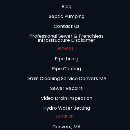
Blog
Septic Pumping
Contact Us
Professional Sewer & Trenchless
Infrastructure Disclaimer
Services
Pipe Lining
Pipe Coating
Drain Cleaning Service Danvers MA
Sewer Repairs
Video Drain Inspection
Hydro Water Jetting
Location
Danvers, MA