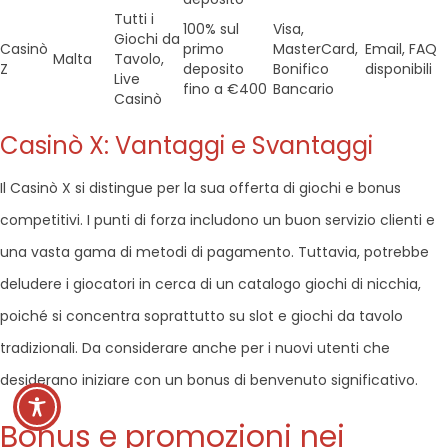
Tutti i
100% sul
Visa,
Giochi da
Casinò
primo
MasterCard,
Email, FAQ
Malta
Tavolo,
Z
deposito
Bonifico
disponibili
Live
fino a €400
Bancario
Casinò
Casinò X: Vantaggi e Svantaggi
Il Casinò X si distingue per la sua offerta di giochi e bonus
competitivi. I punti di forza includono un buon servizio clienti e
una vasta gama di metodi di pagamento. Tuttavia, potrebbe
deludere i giocatori in cerca di un catalogo giochi di nicchia,
poiché si concentra soprattutto su slot e giochi da tavolo
tradizionali. Da considerare anche per i nuovi utenti che
desiderano iniziare con un bonus di benvenuto significativo.
Bonus e promozioni nei