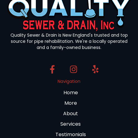
Quality Sewer & Drain is New England's trusted and top
source for pipe rehabilitation. We're a locally operated
and a family-owned business.
Navigation
Home
More
About
Services
Testimonials