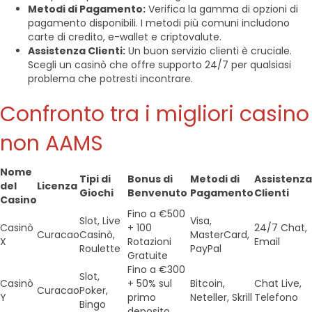
Metodi di Pagamento:
Verifica la gamma di opzioni di
pagamento disponibili. I metodi più comuni includono
carte di credito, e-wallet e criptovalute.
Assistenza Clienti:
Un buon servizio clienti è cruciale.
Scegli un casinò che offre supporto 24/7 per qualsiasi
problema che potresti incontrare.
Confronto tra i migliori casino
non AAMS
Nome
Tipi di
Bonus di
Metodi di
Assistenza
del
Licenza
Giochi
Benvenuto
Pagamento
Clienti
Casino
Fino a €500
Slot, Live
Visa,
Casinò
+ 100
24/7 Chat,
Curacao
Casinò,
MasterCard,
X
Rotazioni
Email
Roulette
PayPal
Gratuite
Fino a €300
Slot,
Casinò
+ 50% sul
Bitcoin,
Chat Live,
Curacao
Poker,
Y
primo
Neteller, Skrill
Telefono
Bingo
deposito