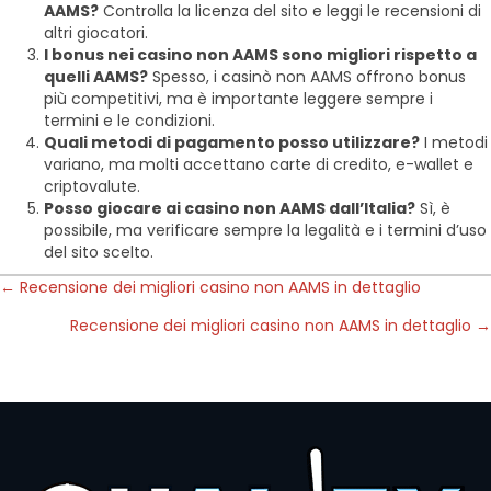
AAMS?
Controlla la licenza del sito e leggi le recensioni di
altri giocatori.
I bonus nei casino non AAMS sono migliori rispetto a
quelli AAMS?
Spesso, i casinò non AAMS offrono bonus
più competitivi, ma è importante leggere sempre i
termini e le condizioni.
Quali metodi di pagamento posso utilizzare?
I metodi
variano, ma molti accettano carte di credito, e-wallet e
criptovalute.
Posso giocare ai casino non AAMS dall’Italia?
Sì, è
possibile, ma verificare sempre la legalità e i termini d’uso
del sito scelto.
Posts
← Recensione dei migliori casino non AAMS in dettaglio
Recensione dei migliori casino non AAMS in dettaglio →
navigation