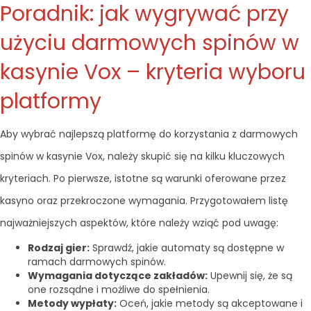
Poradnik: jak wygrywać przy
użyciu darmowych spinów w
kasynie Vox – kryteria wyboru
platformy
Aby wybrać najlepszą platformę do korzystania z darmowych
spinów w kasynie Vox, należy skupić się na kilku kluczowych
kryteriach. Po pierwsze, istotne są warunki oferowane przez
kasyno oraz przekroczone wymagania. Przygotowałem listę
najważniejszych aspektów, które należy wziąć pod uwagę:
Rodzaj gier:
Sprawdź, jakie automaty są dostępne w
ramach darmowych spinów.
Wymagania dotyczące zakładów:
Upewnij się, że są
one rozsądne i możliwe do spełnienia.
Metody wypłaty:
Oceń, jakie metody są akceptowane i