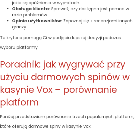
jakie są opóźnienia w wypłatach.
Obsługa klienta:
Sprawdź, czy dostępna jest pomoc w
razie problemów.
Opinie użytkowników:
Zapoznaj się z recenzjami innych
graczy.
Te kryteria pomogą Ci w podjęciu lepszej decyzji podczas
wyboru platformy.
Poradnik: jak wygrywać przy
użyciu darmowych spinów w
kasynie Vox – porównanie
platform
Poniżej przedstawiam porównanie trzech popularnych platform,
które oferują darmowe spiny w kasynie Vox: