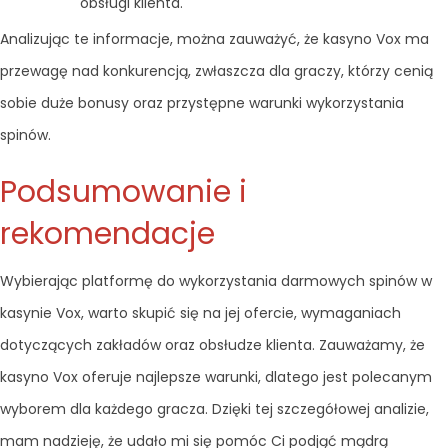
obsługi klienta.
Analizując te informacje, można zauważyć, że kasyno Vox ma
przewagę nad konkurencją, zwłaszcza dla graczy, którzy cenią
sobie duże bonusy oraz przystępne warunki wykorzystania
spinów.
Podsumowanie i
rekomendacje
Wybierając platformę do wykorzystania darmowych spinów w
kasynie Vox, warto skupić się na jej ofercie, wymaganiach
dotyczących zakładów oraz obsłudze klienta. Zauważamy, że
kasyno Vox oferuje najlepsze warunki, dlatego jest polecanym
wyborem dla każdego gracza. Dzięki tej szczegółowej analizie,
mam nadzieję, że udało mi się pomóc Ci podjąć mądrą