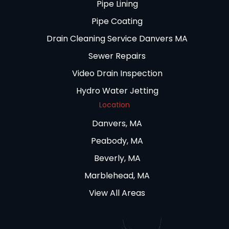
Pipe Lining
Pipe Coating
Drain Cleaning Service Danvers MA
Sewer Repairs
Video Drain Inspection
Hydro Water Jetting
Location
Danvers, MA
Peabody, MA
Beverly, MA
Marblehead, MA
View All Areas