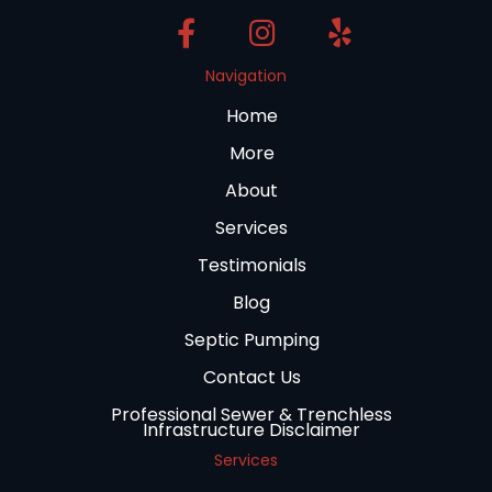
Navigation
Home
More
About
Services
Testimonials
Blog
Septic Pumping
Contact Us
Professional Sewer & Trenchless
Infrastructure Disclaimer
Services