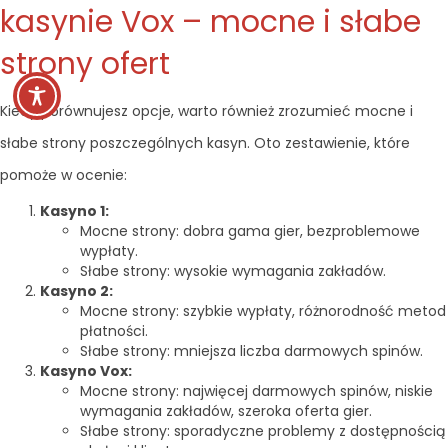
kasynie Vox – mocne i słabe
strony ofert
Kiedy porównujesz opcje, warto również zrozumieć mocne i
słabe strony poszczególnych kasyn. Oto zestawienie, które
pomoże w ocenie:
Kasyno 1:
Mocne strony: dobra gama gier, bezproblemowe
wypłaty.
Słabe strony: wysokie wymagania zakładów.
Kasyno 2:
Mocne strony: szybkie wypłaty, różnorodność metod
płatności.
Słabe strony: mniejsza liczba darmowych spinów.
Kasyno Vox:
Mocne strony: najwięcej darmowych spinów, niskie
wymagania zakładów, szeroka oferta gier.
Słabe strony: sporadyczne problemy z dostępnością