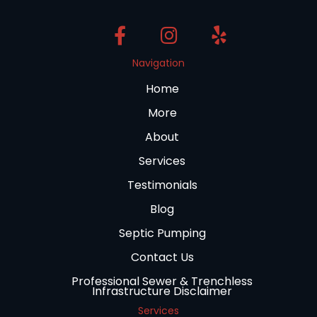
Navigation
Home
More
About
Services
Testimonials
Blog
Septic Pumping
Contact Us
Professional Sewer & Trenchless
Infrastructure Disclaimer
Services