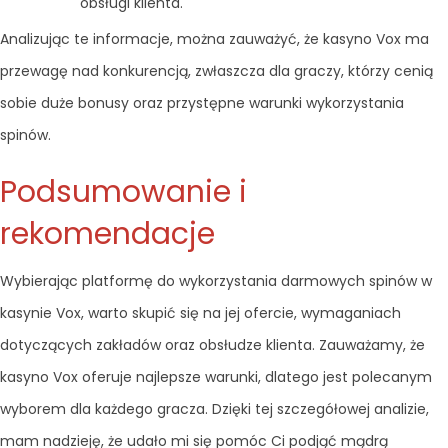
obsługi klienta.
Analizując te informacje, można zauważyć, że kasyno Vox ma
przewagę nad konkurencją, zwłaszcza dla graczy, którzy cenią
sobie duże bonusy oraz przystępne warunki wykorzystania
spinów.
Podsumowanie i
rekomendacje
Wybierając platformę do wykorzystania darmowych spinów w
kasynie Vox, warto skupić się na jej ofercie, wymaganiach
dotyczących zakładów oraz obsłudze klienta. Zauważamy, że
kasyno Vox oferuje najlepsze warunki, dlatego jest polecanym
wyborem dla każdego gracza. Dzięki tej szczegółowej analizie,
mam nadzieję, że udało mi się pomóc Ci podjąć mądrą