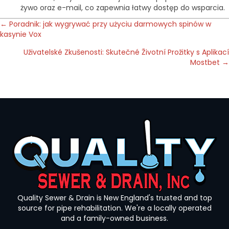
żywo oraz e-mail, co zapewnia łatwy dostęp do wsparcia.
Posts
← Poradnik: jak wygrywać przy użyciu darmowych spinów w
kasynie Vox
navigation
Uživatelské Zkušenosti: Skutečné Životní Prožitky s Aplikací
Mostbet →
Quality Sewer & Drain is New England's trusted and top
source for pipe rehabilitation. We're a locally operated
and a family-owned business.