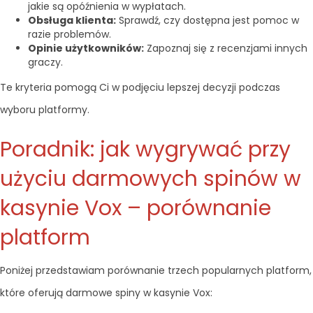
jakie są opóźnienia w wypłatach.
Obsługa klienta:
Sprawdź, czy dostępna jest pomoc w
razie problemów.
Opinie użytkowników:
Zapoznaj się z recenzjami innych
graczy.
Te kryteria pomogą Ci w podjęciu lepszej decyzji podczas
wyboru platformy.
Poradnik: jak wygrywać przy
użyciu darmowych spinów w
kasynie Vox – porównanie
platform
Poniżej przedstawiam porównanie trzech popularnych platform,
które oferują darmowe spiny w kasynie Vox: