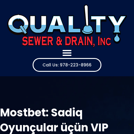
Call Us: 978-223-8966
Mostbet: Sadiq
Oyunçular üçün VIP