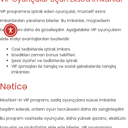
VIP proqramına iştirak edən oyunçular, müxtəlif extra
imkanlardan yararlana bilərlər. Bu imkanlar, müştərilərin
təcrübəsini daha da gözəlləşdirir. Aşağıdakılar VIP oyunçuların
əldə etdiyi avantajlardan bəziləridir:
Özəl tədbirlərdə iştirak imkanı.
İstədikləri zaman bonus təklifləri.
Şəxsi ziyafət və tədbirlərdə iştirak.
VIP qonaqları ilə tanışlıq və sosial şəbəkələrdə tanışlıq
imkanları.
Nəticə
Mostbet-in VIP proqramı, sadiq oyunçulara xüsusi imkanlar
təqdim edərək, onların oyun təcrübəsini daha da zənginləşdirir.
Bu proqram vasitəsilə oyunçular, daha yüksək qazanc, eksklüziv
bonuslar və mükafatlar əldə edə bilərlər. VIP proqramına