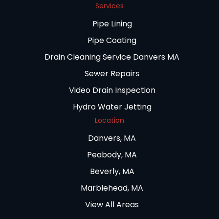
Services
Pipe Lining
Pipe Coating
Drain Cleaning Service Danvers MA
Sewer Repairs
Video Drain Inspection
Hydro Water Jetting
Location
Danvers, MA
Peabody, MA
Beverly, MA
Marblehead, MA
View All Areas