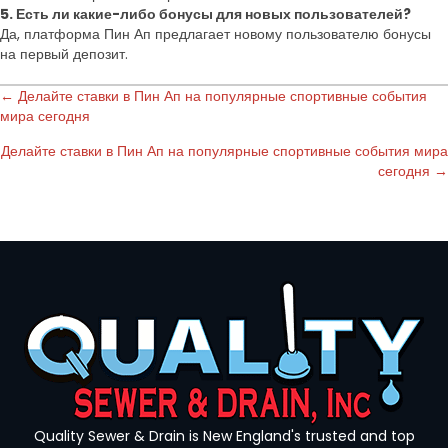
5. Есть ли какие-либо бонусы для новых пользователей?
Да, платформа Пин Ап предлагает новому пользователю бонусы
на первый депозит.
Posts
← Делайте ставки в Пин Ап на популярные спортивные события
мира сегодня
navigation
Делайте ставки в Пин Ап на популярные спортивные события мира
сегодня →
Quality Sewer & Drain is New England's trusted and top