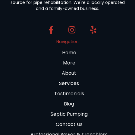
source for pipe rehabilitation. We're a locally operated
and a family-owned business.
Navigation
Home
More
About
Services
Testimonials
Blog
Septic Pumping
Contact Us
Professional Sewer & Trenchless