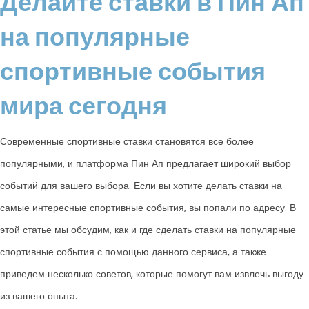
Делайте ставки в Пин Ап
на популярные
спортивные события
мира сегодня
Современные спортивные ставки становятся все более
популярными, и платформа Пин Ап предлагает широкий выбор
событий для вашего выбора. Если вы хотите делать ставки на
самые интересные спортивные события, вы попали по адресу. В
этой статье мы обсудим, как и где сделать ставки на популярные
спортивные события с помощью данного сервиса, а также
приведем несколько советов, которые помогут вам извлечь выгоду
из вашего опыта.