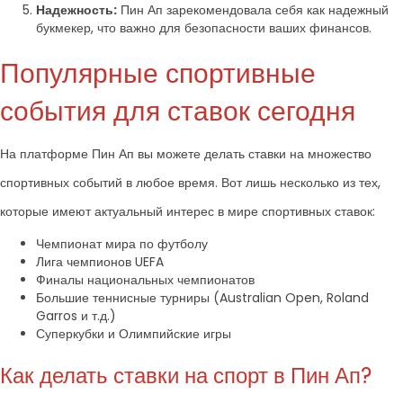
Надежность:
Пин Ап зарекомендовала себя как надежный
букмекер, что важно для безопасности ваших финансов.
Популярные спортивные
события для ставок сегодня
На платформе Пин Ап вы можете делать ставки на множество
спортивных событий в любое время. Вот лишь несколько из тех,
которые имеют актуальный интерес в мире спортивных ставок:
Чемпионат мира по футболу
Лига чемпионов UEFA
Финалы национальных чемпионатов
Большие теннисные турниры (Australian Open, Roland
Garros и т.д.)
Суперкубки и Олимпийские игры
Как делать ставки на спорт в Пин Ап?