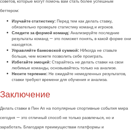
советов, которые могут помочь вам стать более успешным
беттером:
Изучайте статистику:
Перед тем как делать ставку,
обязательно проверьте статистику команд и игроков.
Следите за формой команд:
Анализируйте последние
результаты команд — это поможет понять, в какой форме они
находятся.
Управляйте банковской суммой:
НИкогда не ставьте
больше, чем можете позволить себе проиграть.
Избегайте эмоций:
Старайтесь не делать ставки на свои
любимые команды, основывайтесь только на анализе.
Несите терпение:
Не ожидайте немедленных результатов,
ставки требуют времени для обучения и анализа.
Заключение
Делать ставки в Пин Ап на популярные спортивные события мира
сегодня — это отличный способ не только развлечься, но и
заработать. Благодаря преимуществам платформы и