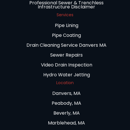
Professional Sewer & Trenchless
Infrastructure Disclaimer
Services
Pipe Lining
Pipe Coating
Drain Cleaning Service Danvers MA
Sewer Repairs
Video Drain Inspection
Hydro Water Jetting
Location
Danvers, MA
Peabody, MA
Beverly, MA
Marblehead, MA