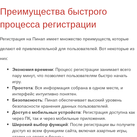
Преимущества быстрого
процесса регистрации
Регистрация на Пинап имеет множество преимуществ, которые
делают её привлекательной для пользователей. Вот некоторые из
них:
Экономия времени
: Процесс регистрации занимает всего
пару минут, что позволяет пользователям быстро начать
игру.
Простота
: Вся информация собрана в одном месте, и
интерфейс интуитивно понятен.
Безопасность
: Пинап обеспечивает высокий уровень
безопасности хранения данных пользователей.
Доступ с мобильных устройств
: Регистрация доступна как
через ПК, так и через мобильные приложения.
Широкий выбор функций
: После регистрации вы получите
доступ ко всем функциям сайта, включая азартные игры,
ставки на спорт и бонусы.