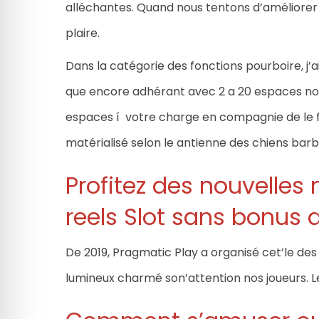
alléchantes.
Quand nous tentons d’améliorer 
plaire.
Dans la catégorie des fonctions pourboire, j
que encore adhérant avec 2 a 20 espaces non
espaces í votre charge en compagnie de le for
matérialisé selon le antienne des chiens bar
Profitez des nouvelles
reels Slot sans bonus 
De 2019, Pragmatic Play a organisé cet’le des
lumineux charmé son’attention nos joueurs. 