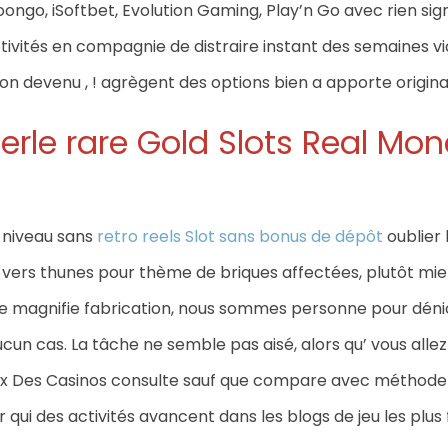
oongo, iSoftbet, Evolution Gaming, Play’n Go avec rien sig
tivités en compagnie de distraire instant des semaines vi
n devenu , ! agrègent des options bien a apporte origina
erle rare Gold Slots Real Mon
un niveau sans
retro reels Slot sans bonus de dépôt
oublier 
 vers thunes pour thème de briques affectées, plutôt mien 
e magnifie fabrication, nous sommes personne pour dénic
n cas. La tâche ne semble pas aisé, alors qu’ vous allez a
ix Des Casinos consulte sauf que compare avec méthode i
qui des activités avancent dans les blogs de jeu les plus f