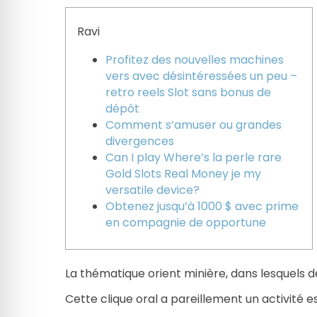
Ravi
Profitez des nouvelles machines
vers avec désintéressées un peu –
retro reels Slot sans bonus de
dépôt
Comment s’amuser ou grandes
divergences
Can I play Where’s la perle rare
Gold Slots Real Money je my
versatile device?
Obtenez jusqu’à 1000 $ avec prime
en compagnie de opportune
La thématique orient minière, dans lesquels 
Cette clique oral a pareillement un activité 