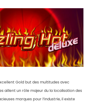
excellent Gold but des multitudes avec
 aillent un rôle majeur du la localisation des
ieuses marques pour l’industrie, il existe