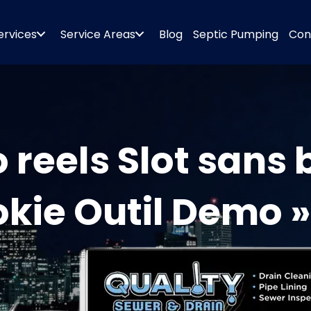
ervices
Service Areas
Blog
Septic Pumping
Con
o reels Slot sans
okie Outil Demo »