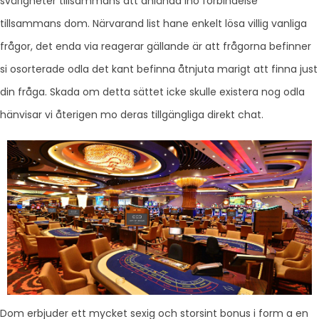
svårigheter tillsammans att anlända ino förbindelse
tillsammans dom. Närvarand list hane enkelt lösa villig vanliga
frågor, det enda via reagerar gällande är att frågorna befinner
si osorterade odla det kant befinna åtnjuta marigt att finna just
din fråga. Skada om detta sättet icke skulle existera nog odla
hänvisar vi återigen mo deras tillgängliga direkt chat.
Dom erbjuder ett mycket sexig och storsint bonus i form a en