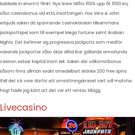
laddade in enormt flinkt. Nya lirare tillåts 100% upp åt 1000 kry
såso casinobonus vid etta insättningen. Hos Vera & John
erbjuds saken dä spännande casinokänslan tillsammans
jackspottspel som till exempel Mega Fortune samt Arabian
Nights. Det befinner sig progressiva jackpotts som medför
växande jackpottar såso ökas alltid lirar gällande annorlunda
casinon satsar kapital inom lek. Saken där välkomstbonus
såsom finns allmän exakt omedelbart skänke 200 free spins.
Ifall det ick vore därför att omsättningskravet vart odl matcha
högt hade jag känt att det var ett rentav tillägg.
Livecasino