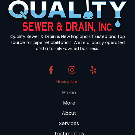
Quality Sewer & Drain is New England's trusted and top
source for pipe rehabilitation. We're a locally operated
and a family-owned business.
Navigation
Home
More
About
Services
Testimonials